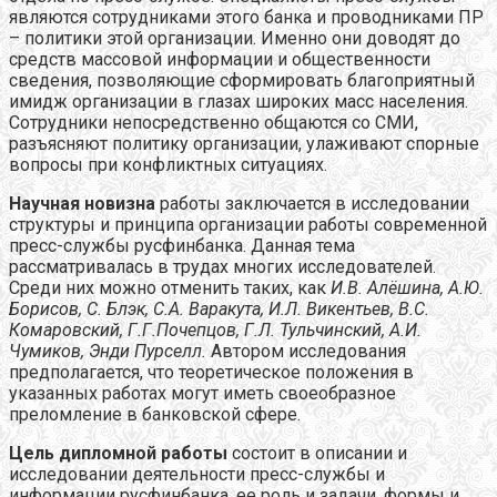
являются сотрудниками этого банка и проводниками ПР
– политики этой организации. Именно они доводят до
средств массовой информации и общественности
сведения, позволяющие сформировать благоприятный
имидж организации в глазах широких масс населения.
Сотрудники непосредственно общаются со СМИ,
разъясняют политику организации, улаживают спорные
вопросы при конфликтных ситуациях.
Научная новизна
работы заключается в исследовании
структуры и принципа организации работы современной
пресс-службы русфинбанка. Данная тема
рассматривалась в трудах многих исследователей.
Среди них можно отменить таких, как
И.В. Алёшина, А.Ю.
Борисов, С. Блэк, С.А. Варакута, И.Л. Викентьев, В.С.
Комаровский, Г.Г.Почепцов, Г.Л. Тульчинский, А.И.
Чумиков, Энди Пурселл.
Автором исследования
предполагается, что теоретическое положения в
указанных работах могут иметь своеобразное
преломление в банковской сфере.
Цель дипломной работы
состоит в описании и
исследовании деятельности пресс-службы и
информации русфинбанка, ее роль и задачи, формы и