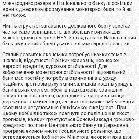
міжнародних резервів Національного банку, а оскільки
вони є джерелом формування монетарної бази, то й на
неї також.
Нині в структурі загального державного боргу зростає
частка саме зовнішнього, що збільшує ризики для
міжнародних резервів НБУ. З огляду на це Національний
банк змушений збільшувати свої міжнародні резерви.
Сталий розвиток економіки потребує низьких темпів
інфляції, відсутності її різких коливань, невисокої
вартості кредитів, курсової стабільності. Для
забезпечення монетарної стабільності Національний
банк має постійну потребу в отриманні від уряду
надійних прогнозів руху зміни залишків коштів уряду в
банківській системі, обсягів надходжень зовнішніх
позик та їх погашення, надходжень від приватизації
державного майна тощо, за яких він зможе забезпечити
своєчасне регулювання банківської ліквідності. При
цьому необхідно також прагнути до поліпшення якості
прогнозів, на яких грунтуються Основні засади грошово-
кредитної політики Центрального банку та Державна
програма економічного і соціального розвитку, що
затверджується Кабінетом Міністрів, як орієнтирів для