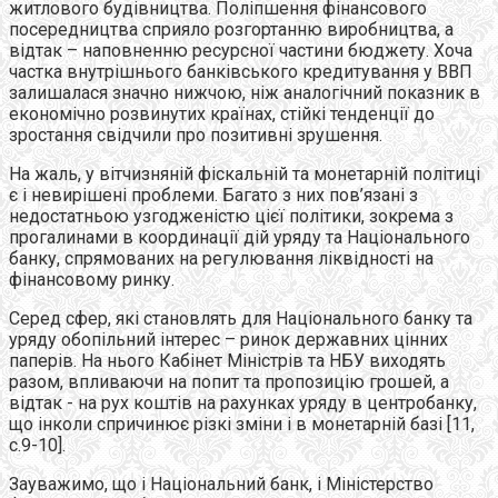
житлового будівництва. Поліпшення фінансового
посередництва сприяло розгортанню виробництва, а
відтак – наповненню ресурсної частини бюджету. Хоча
частка внутрішнього банківського кредитування у ВВП
залишалася значно нижчою, ніж аналогічний показник в
економічно розвинутих країнах, стійкі тенденції до
зростання свідчили про позитивні зрушення.
На жаль, у вітчизняній фіскальній та монетарній політиці
є і невирішені проблеми. Багато з них пов’язані з
недостатньою узгодженістю цієї політики, зокрема з
прогалинами в координації дій уряду та Національного
банку, спрямованих на регулювання ліквідності на
фінансовому ринку.
Серед сфер, які становлять для Національного банку та
уряду обопільний інтерес – ринок державних цінних
паперів. На нього Кабінет Міністрів та НБУ виходять
разом, впливаючи на попит та пропозицію грошей, а
відтак - на рух коштів на рахунках уряду в центробанку,
що інколи спричинює різкі зміни і в монетарній базі [11,
с.9-10].
Зауважимо, що і Національний банк, і Міністерство