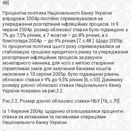
48].
Процентна політика Національного банку України
впродовж 2004р.постійно спрямовувалася на
упередження розгортання інфляційних процесів. Із 9
червня 2004р. розмір облікової ставки було підвищено з
7% до 7,5% річних, а 7 жовтня – до 8% річних, а з
9листопада 2004р. – до 9% річних [7, с.48 ]. Щодо 2005р.
то процентна політика цього року спрямовувалася на
стабілізацію грошово-кредитного ринку та упередження
розгортання інфляційних процесів за рахунок
монетарного чинника, для чого з метою створення
сприятливих умов для залучення банками коштів
населення з 10 серпня 2005р. було підвищено рівень
облікової ставки з 9% до 9,5% річних [6, с.53]. Динаміку
розміру діючої облікової ставки Національного банку
України показано на рис.2.2.
Рис.2.2. Розмір діючої облікової ставки НБУ [16, с.70]
Із 1 березня 2004р. щоденно оголошувалися процентні
ставки за активними та пасивними операціями
Національного банку України.