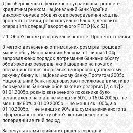
Для збереження ефективності управління грошово-
кредитним ринком Національний банк України
використовував обов’язкове резервування коштів,
процентні ставки, рефінансування банків, депозитні
операції та операції зворотнього РЕПО [6, с.53].
2.1. Обов’язкове резервування коштів. Процентні ставки
З метою визначення оптимальних розмірів грошової
маси в обігу Національним банком з 1 липня 2004р.
запроваджено порядок дотримання банками обсягу
обов’язкових резервів, який щоденно на початок
операційного дня зберігався на кореспондентському
рахунку банку в Національному банку.Протягом 2005р.
Національний банк неодноразово посилював вимоги до
формування банками обов’язкових резервів [7, с.47].З
01.01.2005р. розмір зазначеного показника було
встановлено на рівні не менш як 60%, з 15.04.2005р.- не
менш як 80%, з 01.09.2005р. – не менш як 100%, а з
01.10.2005р. – не менш як 90% від суми визначеного та
сформованого обсягу обов’язкових резервів за
попередній звітній період.
За результатами прийнятих рішень середній