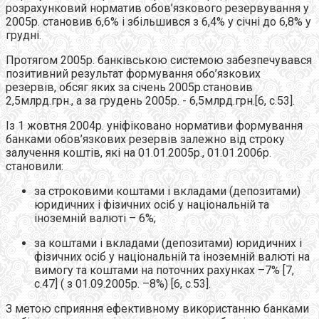
розрахунковий норматив обов’язкового резервування у
2005р. становив 6,6% і збільшився з 6,4% у січні до 6,8% у
грудні.
Протягом 2005р. банківською системою забезпечувався
позитивний результат формування обо’язкових
резервів, обсяг яких за січень 2005р.становив
2,5млрд.грн., а за грудень 2005р. - 6,5млрд.грн.[6, с.53].
Із 1 жовтня 2004р. уніфіковано нормативи формування
банками обов’язкових резервів залежно від строку
залучення коштів, які на 01.01.2005р., 01.01.2006р.
становили:
за строковими коштами і вкладами (депозитами)
юридичних і фізичних осіб у національній та
іноземній валюті – 6%;
за коштами і вкладами (депозитами) юридичних і
фізичних осіб у національній та іноземній валюті на
вимогу та коштами на поточних рахунках –7% [7,
с.47] ( з 01.09.2005р. –8%) [6, с.53].
З метою сприяння ефективному використанню банками