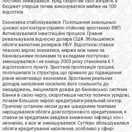
постійно знижувався. Уряд скоротив свої витрати, а
бюджет уперше почав виконуватися майже на 100
відсотків.
Економіка стабілізувалася. Поліпшення зовнішньої
цінової кон’юктури сприяло стійкому зростанню ВВП.
Активізувалися інвестиційні процеси. Гривня
ревальвувала відносно долара США. Збільшилися
обсяги валютних резервів НБУ. Відсоткові ставки
певною мірою знизилися, маржа між ними за
банківськими позиками та вкладами поступово
зменшувалася і на кінець 2003 року становила 6.1
відсоткового пункту. Зростала пропозиція грошей,
поліпшилася їх структура, що привело до підвищення
рівня монетизації економіки. Зростання реальних
доходів населення посилило його схильність до
заощаджень, зміцнилася довіра до банківської системи.
Банки в свою чергу, скоротивши частку позичок урядові,
почали більшою мірою кредитувати реальний сектор.
Причому останнім часом дуже швидкими темпами
нарощувалися обсяги довгострокового кредитування, я
ставки за кредитами завдяки зниженню інфляції хоч і
незначно, а все ж зменшувалися. Суттєво збільшувалися
обсяги кредитування населення, особливо у сфері