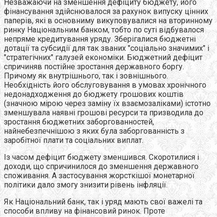
Незважаючи на зменшення дефіциту бюджету, його
фінансування здійснювалося за рахунок випуску цінних
паперів, які в основниму викуповувалися на вторинному
ринку Національним банком, тобто по суті відбувалося
непряме кредитування уряду. Зберігалися бюджетні
дотації та субсидії для так званих "соціально значимих" і
"стратегічних" галузей економіки. Бюджетний дефіцит
спричиняв постійне зростання державного боргу.
Причому як внутрішнього, так і зовнішнього.
Необхідність його обслуговування в умовах хронічного
недонадходження до бюджету грошових коштів
(значною мірою через заміну їх взаємозаліками) істотно
зменшувала наявні грошові ресурси та призводила до
зростання бюджетних заборгованностей,
найнебезпечнішою з яких була заборгованність з
заробітної плати та соціальних виплат.
Із часом дефіцит бюджету зменшився. Скоротилися і
доходи, що спричинилося до зменшення державного
споживання. А застосування жорсткішої монетарної
політики дало змогу знизити рівень інфляції.
Як Національний банк, так і уряд мають свої важелі та
способи впливу на фінансовий ринок. Проте