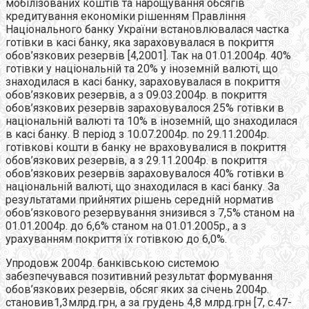
мобілізованих коштів та нарощування обсягів
кредитування економіки рішенням Правління
Національного банку України встановлювалася частка
готівки в касі банку, яка зараховувалася в покриття
обов’язкових резервів [4,2001]. Так на 01.01.2004р. 40%
готівки у національній та 20% у іноземній валюті, що
знаходилася в касі банку, зараховувалася в покриття
обов’язкових резервів, а з 09.03.2004р. в покриття
обов’язкових резервів зараховувалося 25% готівки в
національній валюті та 10% в іноземній, що знаходилася
в касі банку. В період з 10.07.2004р. по 29.11.2004р.
готівкові кошти в банку не враховувалися в покриття
обов’язкових резервів, а з 29.11.2004р. в покриття
обов’язкових резервів зараховувалося 40% готівки в
національній валюті, що знаходилася в касі банку. За
результатами прийнятих рішень середній норматив
обов’язкового резервування знизився з 7,5% станом на
01.01.2004р. до 6,6% станом на 01.01.2005р., а з
урахуванням покриття їх готівкою до 6,0%.
Упродовж 2004р. банківською системою
забезпечувався позитивний результат формування
обов’язкових резервів, обсяг яких за січень 2004р.
становив1,3млрд.грн, а за грудень 4,8 млрд.грн [7, с.47-