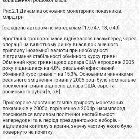
збільшення грошової маси.
Рис.2.1.Динаміка основних монетарних показників,
млрд.грн
[складено автором по матеріалам [17,с.47; 18, с.49]
Зростання грошової маси відбувалося насамперед через
операції на валютному ринку внаслідок значного
припливу іноземної валюти при необхідності
підтримання стабільності обмінного курсу гривні.
Обмінний курс гривні щодо долара США впродовж 2005
року підвищився на 4,8%, реальний ефективний
обмінний курс гривні – на 15,3%. Основними чинниками
реального зміцнення гривні у 2005 році було номінальне
посилення гривні відносно долара США, євро та
російського рубля [6, с.8].
Прискорене зростання темпів приросту монетарних
показників у 2005р. порівнянно з 2004р. насамперед
пояснюється впливом політичної нестабільності
напередодні та в період президентських виборів -
відпливом копіталу з країни, значну частину якого було
повернуто на початку.