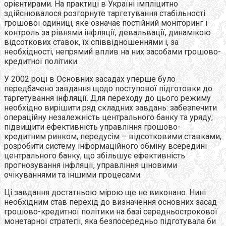
орієнтирами. На практиці в Україні імпліцитно
здійснювалося розгорнуте таргетування стабільності
грошової одиниці, яке означає постійний моніторинг і
контроль за рівнями інфляції, девальвації, динамікою
відсоткових ставок, їх співвідношеннями і, за
необхідності, непрямий вплив на них засобами грошово-
кредитної політики.
У 2002 році в Основних засадах уперше було
передбачено завдання щодо поступової підготовки до
таргетування інфляції. Для переходу до цього режиму
необхідно вирішити ряд складних завдань: забезпечити
операційну незалежність центрального банку та уряду;
підвищити ефективність управління грошово-
кредитним ринком, передусім – відсотковими ставками;
розробити систему інформаційного обміну всередині
центрального банку, що збільшує ефективність
прогнозування інфляції, управління ціновими
очікуваннями та іншими процесами.
Ці завдання достатньою мірою ще не виконано. Нині
необхідним став перехід до визначення основних засад
грошово-кредитної політики на базі середньострокової
монетарної стратегії, яка безпосередньо підготувала би