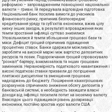
реформою – запровадженням повноцінної національної
валюти – гривні. Їй передувала відповідна підготовка:
Національний банк посилив вимоги до учасників
фінансового ринку, припинив безпосереднє
кредитування уряду та суб’єктів економіки, вжив цілу
низку інших заходів, в результаті впровадження яких
темпи зростання інфляції суттєво знизилися.
Уповільнилися й темпи збільшення грошової бази та
маси. Дефіцит грошей спричинив підвищення
процентних ставок. Банки одержали можливість
заробляти на високій маржі між вартістю депозитних
ресурсів та позик. Подорожчання грошей спровокувало
"розквіт" бартеру, взаємозаліків та інших грошових
замінників. Нерівномірність податкового навантаження і
високі податкові ставки призвели до погіршення
платіжної дисципліни та зменшення грошових
надходжень до бюджету. Поширення квазігрошових
розрахунків спричинило зниження обсягу депозитів у
банківській системі, а необхідність захищати власні
доходи від інфляції посилила попит на іноземну валюту.
Внаслідок цього підвищився рівень доларизації
економіки, постійно зростав курс валюти США.