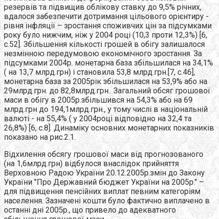
резервів та підвищив облікову ставку до 9,5% річних,
вдалося забезпечити дотримання цільового орієнтиру -
рівня інфляції – зростання споживчих цін за підсумками
року було нижчим, ніж у 2004 році (10,3 проти 12,3%) [6,
с.52]. Збільшення кількості грошей в обігу залишалося
незмінною передумовою економічного зростання. За
підсумками 2004р. монетарна база збільшилася на 34,1%
( на 13,7 млрд.грн) і становила 53,8 млрд.грн.[7, с.46],
монетарна база за 2005рік збільшилася на 53,9% або на
29млрд.грн. до 82,8млрд.грн.. Загальний обсяг грошової
маси в обігу в 2005р.збільшився на 54,3% або на 69
млрд.грн до 194,1млрд.грн., у тому числі в національній
валюті - на 55,4% ( у 2004році відповідно на 32,4 та
26,8%) [6, с.8]. Динаміку основних монетарних показників
показано на рис.2.1.
Відхилення обсягу грошової маси від прогнозованого
(на 1,6млрд.грн) відбулося внаслідок прийняття
Верховною Радою України 20.12.2005р.змін до Закону
України "Про Державний бюджет України на 2005р." –
для підвищення пенсійних виплат певним категоріям
населення. Зазначені кошти було фактично виплачено в
останні дні 2005р., що привело до адекватного