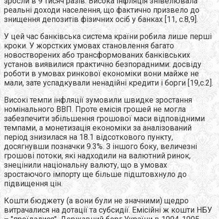
зросли в 9 тисяч разів. Висока інфляція знівелювала
реальні доходи населення, що фактично призвело до
знищення депозитів фізичних осіб у банках [11, с.8,9].
У цей час банківська система країни робила лише перші
кроки. У жорстких умовах становлення багато
новостворених або трансформованих банківських
установ виявилися практично безпорадними: досвіду
роботи в умовах ринкової економіки вони майже не
мали, зате успадкували ненадійні кредити і борги [19,с.2].
Високі темпи інфляції зумовили швидке зростання
номінального ВВП. Проте емісія грошей не могла
забезпечити збільшення грошової маси відповідними
темпами, а монетизація економіки за аналізований
період знизилася на 18.1 відсоткового пункту,
досягнувши позначки 9.3%. З іншого боку, величезні
грошові потоки, які надходили на валютний ринок,
знецінили національну валюту, що в умовах
зростаючого імпорту ще більше підштовхнуло до
підвищення цін.
Кошти бюджету (а вони були не значними) щедро
витрачалися на дотації та субсидії. Емісійні ж кошти НБУ