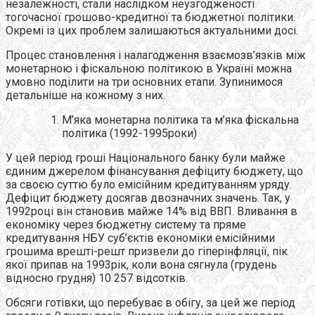
незалежності, стали наслідком неузгодженості
тогочасної грошово-кредитної та бюджетної політики.
Окремі із цих проблем залишаються актуальними досі.
Процес становлення і налагодження взаємозв’язків між
монетарною і фіскальною політикою в Україні можна
умовно поділити на три основних етапи. Зупинимося
детальніше на кожному з них.
М’яка монетарна політика та м’яка фіскальна
політика (1992-1995роки)
У цей період гроші Національного банку були майже
єдиним джерелом фінансування дефіциту бюджету, що
за своєю суттю було емісійним кредитуванням уряду.
Дефіцит бюджету досягав двозначних значень. Так, у
1992році він становив майже 14% від ВВП. Вливання в
економіку через бюджетну систему та пряме
кредитування НБУ суб’єктів економіки емісійними
грошима врешті-решт призвели до гіперінфляції, пік
якої припав на 1993рік, коли вона сягнула (грудень
відносно грудня) 10 257 відсотків.
Обсяги готівки, що перебуває в обігу, за цей же період