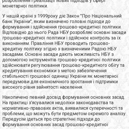
розроблення і реалізації нових підходів у сфері
монетарної політики.
У нашій країні з 1999року діє Закон "Про Національний
банк України", яким визначено головні підходи до
формування і здійснення грошово-кредитної політики.
Відповідно до нього Рада НБУ розробляє основні засади
грошово-кредитної політики і здійснює контроль за їх
виконанням. Правління НБУ проводить грошово-
кредитну політику згідно з визначеними Радою НБУ
засадами. Основні засади дають можливість НБУ з
допомогою інструментів грошово-кредитної політики
здійснювати регулювання грошово-кредитного обігу та
кредитування економіки з метою забезпечення
стабільності грошової одиниці України як монетарної
передумови для економічного зростання і підтримки
високого рівня зайнятості населення.
Накопичено певний досвід формування основних засад.
На практиці з’ясувалися недоліки законодавства та
нормативно-правових актів, виявилися суперечності та
проблеми, що можуть бути предметом окремого аналізу.
Передусім ідеться про стратегічні підходи до
формування основних засад грошово-кредитної