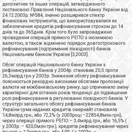
депозитних та інших операцій, затвердженого
постановою Правління Національного банку України від
24.12.2003р. №584, значно розширився спектр
фінансових інструментів, що використовувалися як
забезпечення кредитів рефінансування строком до 14
днів та до 365днів. Крім того було запроваджено
проведення операцій прямого РЕПО з іноземною
валютою, а також відмінено порядок довгострокового
рефінансування (підтримання ліквідності) банків
Національним банком України [3,2003].
Обсяг операцій Національного банку України з
рефінансування банків у 2004р. становив 20,5 проти
26,3млрд.грн у 2003р. Зниження обсягу рефінансування
пояснюється рекордно високими обсягами пропозиції
валюти на міжбанківському ринку, що спричинило зміну
характерної для останніх років тенденції до підвищення
ролі рефінансування в регулюванні ліквідності банків. У
структурі загального обсягу рефінансування банків
України сума наданих кредитів овернайт становила
14,8млрд.грн., або 72,2% (у 2003році –22854,8млн.грн),
через операції прямого РЕПО – 3,4млрд.грн., або 16,5% (
у 2003р. – 420,0млн.грн.), кредитів рефінансування через
тендер – 1,0млрд.грн., або 4,9% ( у 2003р. –