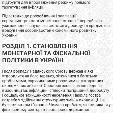
підгрунтя для впровадження режиму прямого
таргетування інфляції.
Підготовка до розроблення і реалізації
середньострокової монетарної стратегії передбачає
узагальнення існуючого світового досвіду та предметне
врахування особливостей економічного розвитку
України.
РОЗДІЛ 1. СТАНОВЛЕННЯ
МОНЕТАРНОЇ ТА ФІСКАЛЬНОЇ
ПОЛІТИКИ В УКРАЇНІ
Після розпаду Радянського Союзу держави, які
утворилися на його теренах, зіткнулися з багатьма
проблемами, спричиненими розривом налагоджених
економічних зв’язків. Спостерігалося значне падіння
виробництва, інфляційні сплески, погіршення добробуту
і соціальної захищенності населення. Назріла гостра
потреба у здійсненні структурних змін в економіці. Не
була винятком і Україна. Чимало проблем, які виникали у
фінансовому секторі в перші роки державної