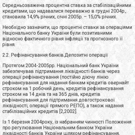
Середньозважена процентна ставка за стабілізаційними
кредитами, що надавалися переважно в грудні 2004р.,
становила 14,9% річних, січні 2005р. – 15,0% річних.
Необхідно зазначити, що процентні ставки за операціями
Національного банку України були позитивними
відносно фактичного рівня інфляції та прогнозного її
рівня.
2.2. Рефінансування банків.Депозитні операції
Протягом 2004-2005рр. Національний банк України
забезпечував підтримання ліквідності банків через
операції рефінансування (постійно діючу лінію
рефінансування для надання банкам кредитів овернайт
строком на 1 робочий день, кредитів рефінансування
строком на 14 днів та на 365 днів, кредитів
рефінансування для підтримання довгострокової
ліквідності, операції прямого РЕПО), а також надання
стабілізаційних кредитів [2,2002].
Із 1 березня 2004року, із набранням чинності Положення
про регулювання Національним банком України
ліквідності банків України шляхом рефінансування,