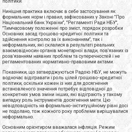
політики.
Нинішня практика включає в себе застосування як
формальних норм і правил, зафіксованих у Законі "Про
Національний банк України", "Регламенті Ради НБУ",
"Тимчасовому положенні про зміст, порядок розробки
Основних засад грошово-кредитної політики та
здійснення контролю за їх виконанням", так і
неформальних, які склалися в результаті реальних
взаємовідносин органів монетарної влади, пов’язаних із
розв’язанням наявних проблем та суперечностей і не
регламентованих нормативно-правовими актами.
Показники, що затверджуються Радою НБУ, не можуть
водночас відігравати і роль цілей грошово-кредитної
політики, оскільки кожен із них для досягнення
встановленого значення потребує відповідної до
конкретних умов зміни інших, які відіграють у такому
випадку роль інструментів досягнення мети. Цю
невідповідність на формально-інституційному рівні досі
не подолано, тож кожного року проблеми вирішувалися
неформально.
Основним орієнтиром вважалася інфляція. Режим