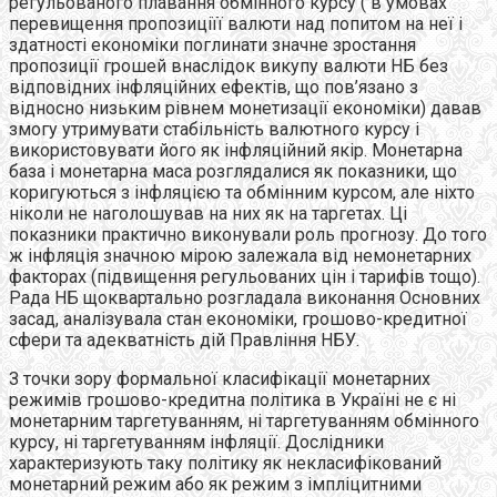
регульованого плавання обмінного курсу ( в умовах
перевищення пропозиціїї валюти над попитом на неї і
здатності економіки поглинати значне зростання
пропозиції грошей внаслідок викупу валюти НБ без
відповідних інфляційних ефектів, що пов’язано з
відносно низьким рівнем монетизації економіки) давав
змогу утримувати стабільність валютного курсу і
використовувати його як інфляційний якір. Монетарна
база і монетарна маса розглядалися як показники, що
коригуються з інфляцією та обмінним курсом, але ніхто
ніколи не наголошував на них як на таргетах. Ці
показники практично виконували роль прогнозу. До того
ж інфляція значною мірою залежала від немонетарних
факторах (підвищення регульованих цін і тарифів тощо).
Рада НБ щоквартально розгладала виконання Основних
засад, аналізувала стан економіки, грошово-кредитної
сфери та адекватність дій Правління НБУ.
З точки зору формальної класифікації монетарних
режимів грошово-кредитна політика в Україні не є ні
монетарним таргетуванням, ні таргетуванням обмінного
курсу, ні таргетуванням інфляції. Дослідники
характеризують таку політику як некласифікований
монетарний режим або як режим з імпліцитними