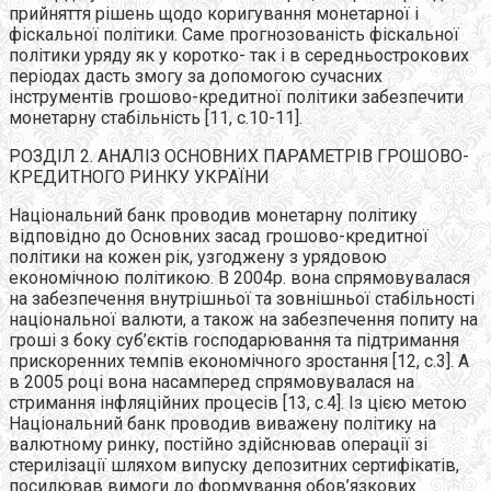
прийняття рішень щодо коригування монетарної і
фіскальної політики. Саме прогнозованість фіскальної
політики уряду як у коротко- так і в середньострокових
періодах дасть змогу за допомогою сучасних
інструментів грошово-кредитної політики забезпечити
монетарну стабільність [11, с.10-11].
РОЗДІЛ 2. АНАЛІЗ ОСНОВНИХ ПАРАМЕТРІВ ГРОШОВО-
КРЕДИТНОГО РИНКУ УКРАЇНИ
Національний банк проводив монетарну політику
відповідно до Основних засад грошово-кредитної
політики на кожен рік, узгоджену з урядовою
економічною політикою. В 2004р. вона спрямовувалася
на забезпечення внутрішньої та зовнішньої стабільності
національної валюти, а також на забезпечення попиту на
гроші з боку суб’єктів господарювання та підтримання
прискоренних темпів економічного зростання [12, с.3]. А
в 2005 році вона насамперед спрямовувалася на
стримання інфляційних процесів [13, с.4]. Із цією метою
Національний банк проводив виважену політику на
валютному ринку, постійно здійснював операції зі
стерилізації шляхом випуску депозитних сертифікатів,
посилював вимоги до формування обов’язкових