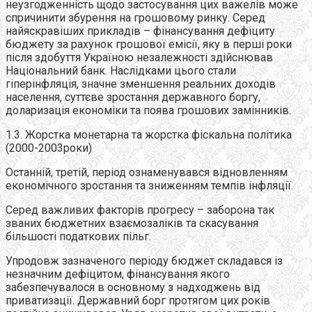
неузгодженність щодо застосування цих важелів може
спричинити збурення на грошовому ринку. Серед
найяскравіших прикладів – фінансування дефіциту
бюджету за рахунок грошової емісії, яку в перші роки
після здобуття Україною незалежності здійснював
Національний банк. Наслідками цього стали
гіперінфляція, значне зменшення реальних доходів
населення, суттєве зростання державного боргу,
доларизація економіки та поява грошових замінників.
1.3. Жорстка монетарна та жорстка фіскальна політика
(2000-2003роки)
Останній, третій, період ознаменувався відновленням
економічного зростання та зниженням темпів інфляції.
Серед важливих факторів прогресу – заборона так
званих бюджетних взаємозаліків та скасування
більшості податкових пільг.
Упродовж зазначеного періоду бюджет складався із
незначним дефіцитом, фінансування якого
забезпечувалося в основному з надходжень від
приватизації. Державний борг протягом цих років