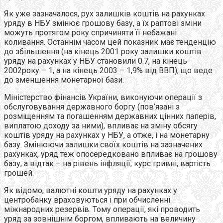
Як уже зазначалося, рух залишків коштів на рахунках
уряду в НБУ змінює грошову базу, а їх раптові зміни
можуть протягом року спричиняти її небажані
коливання. Останнім часом цей показник має тенденцію
до збільшення (на кінець 2001 року залишки коштів
уряду на рахунках у НБУ становили 0.7, на кінець
2002року – 1, а на кінець 2003 – 1,9% від ВВП), що веде
до зменшення монетарної бази.
Міністерство фінансів України, виконуючи операції з
обслуговування державного боргу (пов’язані з
розміщенням та погашенням державних цінних паперів,
виплатою доходу за ними), впливає на зміну обсягу
коштів уряду на рахунках у НБУ, а отже, і на монетарну
базу. Змінюючи залишки своїх коштів на зазначених
рахунках, уряд теж опосередковано впливає на грошову
базу, а відтак – на рівень інфляції, курс гривні, вартість
грошей.
Як відомо, валютні кошти уряду на рахунках у
центробанку враховуються і при обчисленні
міжнародних резервів. Тому операції, які проводить
уряд за зовнішнім боргом, впливають на величину