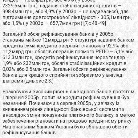
2329,6млн.грн.), надання стабілізаційних кредитів –
998,4млн.грн., або 4,9% ( у 2003р. – не надавалися), для
підтримання довгострокової ліквідності - 305,1млн.грн.,
або 1,5% ( у 2003р. – 657,7млн.грн.) [7,с.48-49].
Загальний обсяг рефінансування банків у 2005р.
становив майже 12млрд.грн..У структурі наданих банкам
кредитів сума кредитів овернайт становила 92,9% або
11,2млрд.грн, обсягів операцій прямого РЕПО – 5,1% або
613,3млн.грн, кредитів рефінансування через тендер –
1,9% або 232млн.грн, обсягів стабілізаційних кредитів –
0,02% або 2,5млн.грн. Загальні обсяги рефінансування
банків для кращого сприйняття зобразимо у вигляді
діаграми (див.рис.2.3.)
Враховуючи високий рівень ліквідності банків протягом
I півріччя 2005р., попит на кредити рефінансування буз
незначний. Починаючи з серпня 2005р., у зв’язку із
зниженням рівня ліквідності банківської системи та
внаслідок зміни показників платіжного балансу, з метою
забезпечення рівноваги на грошово-кредитному ринку
Національним банком України було збільшено обсяги
рефінансування банків.