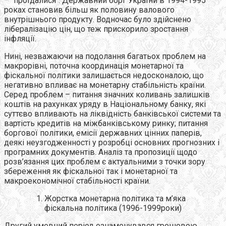
– "проїдалися". Державний борг України в 1994-1995
роках становив більш як половину валового
внутрішнього продукту. Водночас було здійснено
лібералізацію цін, що теж прискорило зростання
інфляції.
Нині, незважаючи на подолання багатьох проблем на
макрорівні, поточна координація монетарної та
фіскальної політики залишається недосконалою, що
негативно впливає на монетарну стабільність країни.
Серед проблем – питання значних коливань залишків
коштів на рахунках уряду в Національному банку, які
суттєво впливають на ліквідність банківської системи та
вартість кредитів на міжбанківському ринку; питання
боргової політики, емісії державних цінних паперів,
деякі неузгодженності у розробці основних прогнозних і
програмних документів. Аналіз та пропозиції щодо
розв’язання цих проблем є актуальними з точки зору
збереження як фіскальної так і монетарної та
макроекономічної стабільності країни.
Жорстка монетарна політика та м’яка
фіскальна політика (1996-1999роки)
Другий умовний період ознаменувався грошовою