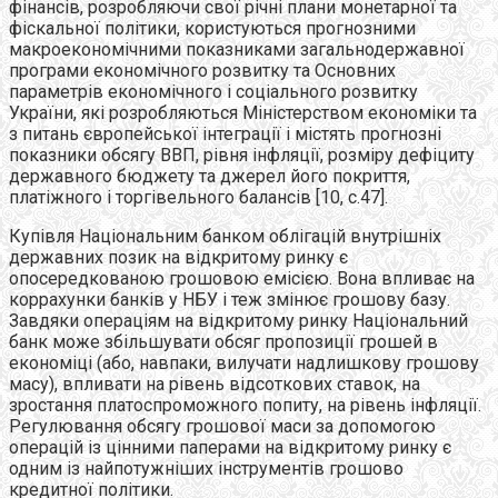
фінансів, розробляючи свої річні плани монетарної та
фіскальної політики, користуються прогнозними
макроекономічними показниками загальнодержавної
програми економічного розвитку та Основних
параметрів економічного і соціального розвитку
України, які розробляються Міністерством економіки та
з питань європейської інтеграції і містять прогнозні
показники обсягу ВВП, рівня інфляції, розміру дефіциту
державного бюджету та джерел його покриття,
платіжного і торгівельного балансів [10, с.47].
Купівля Національним банком облігацій внутрішніх
державних позик на відкритому ринку є
опосередкованою грошовою емісією. Вона впливає на
коррахунки банків у НБУ і теж змінює грошову базу.
Завдяки операціям на відкритому ринку Національний
банк може збільшувати обсяг пропозиції грошей в
економіці (або, навпаки, вилучати надлишкову грошову
масу), впливати на рівень відсоткових ставок, на
зростання платоспроможного попиту, на рівень інфляції.
Регулювання обсягу грошової маси за допомогою
операцій із цінними паперами на відкритому ринку є
одним із найпотужніших інструментів грошово
кредитної політики.