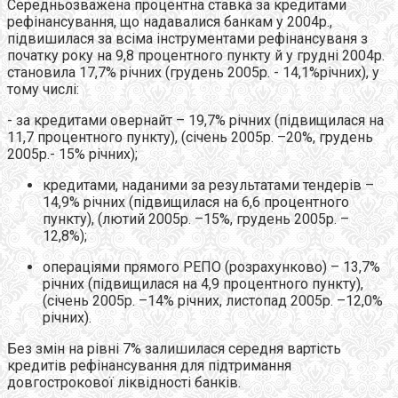
Середньозважена процентна ставка за кредитами
рефінансування, що надавалися банкам у 2004р.,
підвишилася за всіма інструментами рефінансуваня з
початку року на 9,8 процентного пункту й у грудні 2004р.
становила 17,7% річних (грудень 2005р. - 14,1%річних), у
тому числі:
- за кредитами овернайт – 19,7% річних (підвищилася на
11,7 процентного пункту), (січень 2005р. –20%, грудень
2005р.- 15% річних);
кредитами, наданими за результатами тендерів –
14,9% річних (підвищилася на 6,6 процентного
пункту), (лютий 2005р. –15%, грудень 2005р. –
12,8%);
операціями прямого РЕПО (розрахунково) – 13,7%
річних (підвищилася на 4,9 процентного пункту),
(січень 2005р. –14% річних, листопад 2005р. –12,0%
річних).
Без змін на рівні 7% залишилася середня вартість
кредитів рефінансування для підтримання
довгострокової ліквідності банків.