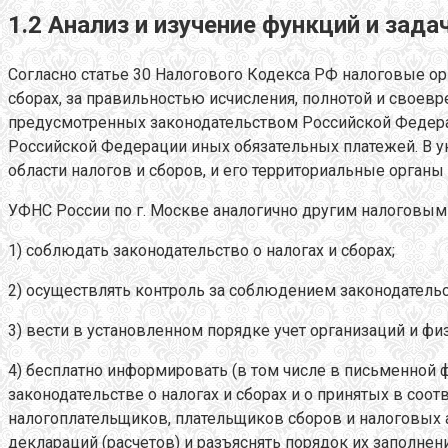
1.2 Анализ и изучение функций и зад
Согласно статье 30 Налогового Кодекса РФ налоговые о
сборах, за правильностью исчисления, полнотой и своев
предусмотренных законодательством Российской Федера
Российской Федерации иных обязательных платежей. В у
области налогов и сборов, и его территориальные органы
УФНС России по г. Москве аналогично другим налоговым 
1) соблюдать законодательство о налогах и сборах;
2) осуществлять контроль за соблюдением законодательст
3) вести в установленном порядке учет организаций и фи
4) бесплатно информировать (в том числе в письменной 
законодательстве о налогах и сборах и о принятых в соот
налогоплательщиков, плательщиков сборов и налоговых 
деклараций (расчетов) и разъяснять порядок их заполнени