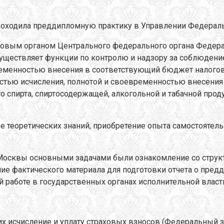
я проходила преддипломную практику в Управлении Федера
говым органом Центрального федерального органа Федера
существляет функции по контролю и надзору за соблюдени
ременностью внесения в соответствующий бюджет налогов 
остью исчисления, полнотой и своевременностью внесени
го спирта, спиртосодержащей, алкогольной и табачной пр
е теоретических знаний, приобретение опыта самостоятел
Москвы основными задачами были ознакомление со структ
ие фактического материала для подготовки отчета о пре
й работе в государственных органах исполнительной влас
исчисление и уплату страховых взносов (Федеральный зако