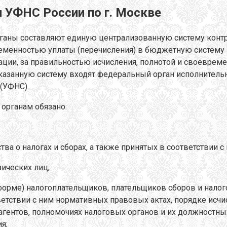
ач УФНС России по г. Москве
рганы составляют единую централизованную систему контр
ременностью уплаты (перечисления) в бюджетную систему 
ции, за правильностью исчисления, полнотой и своеврем
казанную систему входят федеральный орган исполнительн
 (УФНС).
органам обязано:
ва о налогах и сборах, а также принятых в соответствии 
зических лиц;
форме) налогоплательщиков, плательщиков сборов и налог
ветствии с ним нормативных правовых актах, порядке исчис
агентов, полномочиях налоговых органов и их должностны
я;