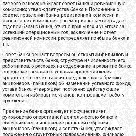
паевого взноса; избирает совет банка и ревизионную
комиссию; утверждает устав банка и Положение о
совете, правлении банка, ревизионной комиссии и
вносит в них изменения; рассматривает и утверждает
годовой баланс банка, отчет о прибылях и убытках за
истекший операционный год, заключение и отчет
ревизионной комиссии, распределяет прибыль банка и
т.п.
Совет банка решает вопросы об открытии филиалов и
представительств банка, структуре и численности его
работников, о расходах на содержание и развитие банка;
определяет основные условия предоставления
кредитов. Он также вносит предложения собранию
акционеров (пайщиков) об изменении уставного фонда,
устава банка; утверждает постоянно действующие
комитеты и избирает их членов; контролирует работу
правления.
Правление банка организует и осуществляет
руководство оперативной деятельностью банка и
обеспечивает выполнение решений собрания
акционеров (пайщиков) и совета банка; утверждает
положения о структурных подразделениях, филиалах