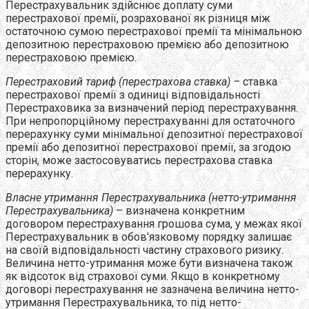
Перестрахувальник здійснює доплату суми
перестрахової премії, розрахованої як різниця між
остаточною сумою перестрахової премії та мінімальною
депозитною перестраховою премією або депозитною
перестраховою премією.
Перестраховий тариф (перестрахова ставка)
–
ставка
перестрахової премії з одиниці відповідальності
Перестраховика за визначений період перестрахування.
При непропорційному перестрахуванні для остаточного
перерахунку суми мінімальної депозитної перестрахової
премії або депозитної перестрахової премії, за згодою
сторін, може застосовуватись перестрахова ставка
перерахунку.
Власне утримання Перестрахувальника (нетто-утримання
Перестрахувальника)
– визначена конкретним
договором перестрахування грошова сума, у межах якої
Перестрахувальник в обов'язковому порядку залишає
на своїй відповідальності частину страхового ризику.
Величина нетто-утримання може бути визначена також
як відсоток від страхової суми. Якщо в конкретному
договорі перестрахування не зазначена величина нетто-
утримання Перестрахувальника, то під нетто-