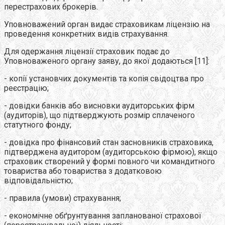
перестрахових брокерів.
Уповноважений орган видає страховикам ліцензію на
проведення конкретних видів страхування.
Для одержання ліцензії страховик подає до
Уповноваженого органу заяву, до якої додаються [11]:
- копії установчих документів та копія свідоцтва про
реєстрацію;
- довідки банків або висновки аудиторських фірм
(аудиторів), що підтверджують розмір сплаченого
статутного фонду;
- довідка про фінансовий стан засновників страховика,
підтверджена аудитором (аудиторською фірмою), якщо
страховик створений у формі повного чи командитного
товариства або товариства з додатковою
відповідальністю;
- правила (умови) страхування;
- економічне обґрунтування запланованої страхової