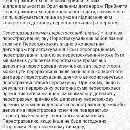
Перестраховиком не означає прийняття ним
відповідальності за Оригінальним договором. Прийняття
Перестраховиком відповідальності з дати, зазначеної в
сліпі, відбувається лише за умови підписання ним
конкретного договору перестраху-вання (коверноту).
Перестрахова премія (перестраховий платіж)
– плата за
перестрахування, яку Перестрахувальник зобов’язаний
сплатити Перестраховику згідно з конкретним
договором перестрахування. При непропорційному
перестрахуванні платою за перестрахування може бути
мінімальна депозитна перестрахова премія або
депозитна перестрахова премія, яка, за згодою сторін,
може бути перерахована після закінчення конкретного
договору перестрахування, для чого використовується
перестрахова ставка перерахунку. При цьому, якщо в
результаті перерахунку остаточна сума перестрахової
премії виявиться меншою за мінімальну депозитну
перестрахову премію або депозитну перестрахову
премію, мінімальна депозитна перестрахова премія або
депозитна перестрахова премія не повертається
Перестрахувальнику і повністю залишається у
Перестраховика, якщо інше не буде погоджено
Сторонами. В протилежному випадку,