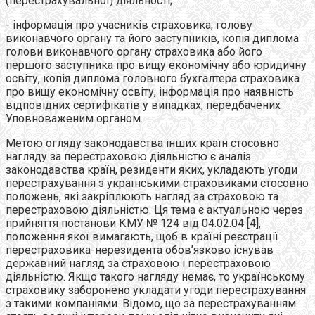
(перестрахувальної) діяльності;
- інформація про учасників страховика, голову
виконавчого органу та його заступників, копія диплома
голови виконавчого органу страховика або його
першого заступника про вищу економічну або юридичну
освіту, копія диплома головного бухгалтера страховика
про вищу економічну освіту, інформація про наявність
відповідних сертифікатів у випадках, передбачених
Уповноваженим органом.
Метою огляду законодавства інших країн стосовно
нагляду за перестраховою діяльністю є аналіз
законодавства країн, резиденти яких, укладають угоди
перестрахування з українськими страховиками стосовно
положень, які закріплюють нагляд за страховою та
перестраховою діяльністю. Ця тема є актуальною через
прийняття постанови КМУ № 124 від 04.02.04 [4],
положення якої вимагають, щоб в країні реєстрації
перестраховика-нерезидента обов’язково існував
державний нагляд за страховою і перестраховою
діяльністю. Якщо такого нагляду немає, то українському
страховику заборонено укладати угоди перестрахування
з такими компаніями. Відомо, що за перестрахуванням