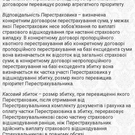
договором перевищує розмір агрегатного пріоритету.
Відповідальність Перестраховика
– визначена
конкретним договором перестрахування сума, у межах
якої Перестраховик несе зобов'язання по виплаті
страхового відшкодування при настанні страхового
випадку. В конкретному договорі пропорційного
квотного перестрахування або конкретному договорі
пропорційного перестрахування на базі ексцедента суми
вона визначається як відсоток від загальної страхової
суми; в конкретному договорі непропорційного
перестрахування на базі ексцедента збитку вона
визначається як частка участі Перестраховика у
відшкодуванні збитку, розмір якого перевищив
пріоритет Перестрахувальника.
Касовий збиток
– розмір збитку, при перевищенні якого
Перестраховик, після отримання від
Перестрахувальника комплекту документів і рахунка на
оплату частки Перестраховика в збитку, перераховує
Перестрахувальникові свою частину страхового
відшкодування раніше, ніж Перестрахувальник
здійснить виплату страхового відшкодування
Страхувальникові в повному обсязі.