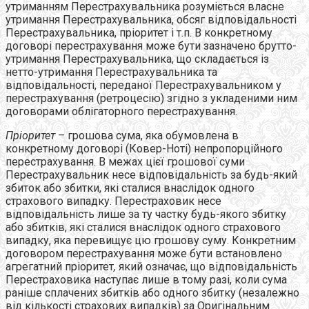
утриманням Перестрахувальника розуміється власне
утримання Перестрахувальника, обсяг відповідальності
Перестрахувальника, пріоритет і т.п. В конкретному
договорі перестрахування може бути зазначено брутто-
утримання Перестрахувальника, що складається із
нетто-утримання Перестрахувальника та
відповідальності, переданої Перестрахувальником у
перестрахування (ретроцесію) згідно з укладеними ним
договорами облігаторного перестрахування.
Пріоритет
– грошова сума, яка обумовлена в
конкретному договорі (Ковер-Ноті) непропорційного
перестрахування. В межах цієї грошової суми
Перестрахувальник несе відповідальність за будь-який
збиток або збитки, які сталися внаслідок одного
страхового випадку. Перестраховик несе
відповідальність лише за ту частку будь-якого збитку
або збитків, які сталися внаслідок одного страхового
випадку, яка перевищує цю грошову суму. Конкретним
договором перестрахування може бути встановлено
агрегатний пріоритет
,
який означає, що відповідальність
Перестраховика наступає лише в тому разі, коли сума
раніше сплачених збитків або одного збитку (незалежно
від кількості страхових випадків) за Оригінальним