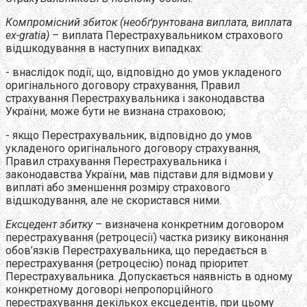
Компромісний збиток (необґрунтована виплата, виплата
ex-gratia)
– виплата Перестрахувальником страхового
відшкодування в наступних випадках:
- внаслідок події, що, відповідно до умов укладеного
оригінального договору страхування, Правил
страхування Перестрахувальника і законодавства
України, може бути не визнана страховою;
- якщо Перестрахувальник, відповідно до умов
укладеного оригінального договору страхування,
Правил страхування Перестрахувальника і
законодавства України, мав підстави для відмови у
виплаті або зменшення розміру страхового
відшкодування, але не скористався ними.
Ексцедент збитку
– визначена конкретним договором
перестрахування (ретроцесії) частка ризику виконання
обов’язків Перестрахувальника, що передається в
перестрахування (ретроцесію) понад пріоритет
Перестрахувальника. Допускається наявність в одному
конкретному договорі непропорційного
перестрахування декількох ексцедентів, при цьому