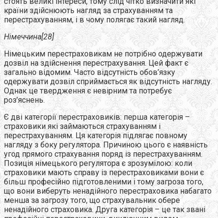
стоять великі інтереси, тому слід чітко визначити які
країни здійснюють нагляд за страхуванням та
перестрахуванням, і в чому полягає такий нагляд.
Німеччина[28]
Німецьким перестраховикам не потрібно одержувати
дозвіл на здійснення перестрахування. Цей факт є
загально відомим. Часто відсутність обов’язку
одержувати дозвіл сприймається як відсутність нагляду.
Однак це твердження є невірним та потребує
роз’яснень.
Є дві категорії перестраховиків: перша категорія –
страховики які займаються страхуванням і
перестрахуванням. Ця категорія підлягає повному
нагляду з боку регулятора. Причиною цього є наявність
угод прямого страхування поряд із перестрахуванням.
Позиція німецького регулятора є зрозумілою: коли
страховики мають справу із перестраховиками вони є
більш професійно підготовленими і тому загроза того,
що вони виберуть ненадійного перестраховика набагато
менша за загрозу того, що страхувальник обере
ненадійного страховика. Друга категорія – це так звані