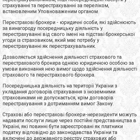
страхуванні та перестрахуванні за переліком,
встановленим Уповноваженим органом.
Перестрахові брокери - юридичні особи, які здійснюють
за винагороду посередницьку діяльність у
перестрахуванні від свого імені на підставі брокерської
угоди із страховиком, який має потребу у
перестрахуванні як перестрахувальник.
Дозволяється здійснення діяльності страхового та
перестрахового брокера однією юридичною особою за
умови виконання нею вимог щодо здійснення діяльності
страхового та перестрахового брокера.
Посередницька діяльність на території України з
укладання договорів страхування з іноземними
страховиками не допускається, крім договорів
перестрахування з дотриманням вимог Закону.
Страхові або перестрахові брокери-нерезиденти можуть
надавати послуги лише через постійні представництва в
Україні, які повинні бути зареєстровані як платники
податку відповідно до законодавства України та
включені до державного реєстру страхових або