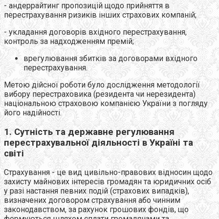
- андеррайтинг пропозицій щодо прийняття в
перестрахування ризиків інших страхових компаній;
- укладання договорів вхідного перестрахування,
контроль за надходженням премій;
врегулювання збитків за договорами вхідного
перестрахування.
Метою дійсної роботи було дослідження методології
вибору перестраховика (резидента чи нерезидента)
національною страховою компанією України з погляду
його надійності.
1. Сутність та державне регулювання
перестрахувальної діяльності в Україні та
світі
Страхування - це вид цивільно-правових відносин щодо
захисту майнових інтересів громадян та юридичних осіб
у разі настання певних подій (страхових випадків),
визначених договором страхування або чинним
законодавством, за рахунок грошових фондів, що
формуються шляхом сплати громадянами та