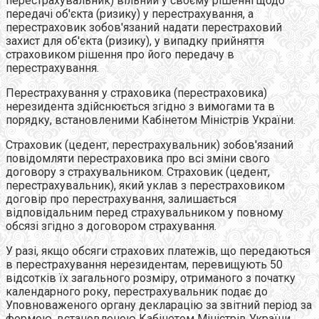
перестрахувальник) вільний у своєму рішенні щодо
передачі об'єкта (ризику) у перестрахування, а
перестраховик зобов'язаний надати перестраховий
захист для об'єкта (ризику), у випадку прийняття
страховиком рішення про його передачу в
перестрахування.
Перестрахування у страховика (перестраховика)
нерезидента здійснюється згідно з вимогами та в
порядку, встановленими Кабінетом Міністрів України.
Страховик (цедент, перестрахувальник) зобов'язаний
повідомляти перестраховика про всі зміни свого
договору з страхувальником. Cтраховик (цедент,
перестрахувальник), який уклав з перестраховиком
договір про перестрахування, залишається
відповідальним перед страхувальником у повному
обсязі згідно з договором страхування.
У разі, якщо обсяги страхових платежів, що передаються
в перестрахування нерезидентам, перевищують 50
відсотків їх загального розміру, отриманого з початку
календарного року, перестрахувальник подає до
Уповноваженого органу декларацію за звітний період за
формою, встановленою Кабінетом Міністрів України.