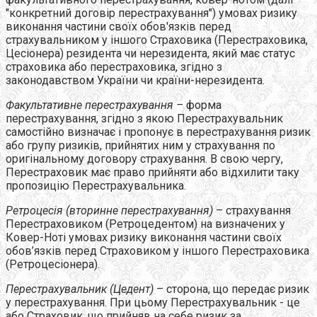
"конкретний договір перестрахування") умовах ризику
виконання частини своїх обов'язків перед
страхувальником у іншого Страховика (Перестраховика,
Цесіонера) резидента чи нерезидента, який має статус
страховика або перестраховика, згідно з
законодавством України чи країни-нерезидента.
Факультативне перестрахування
–
форма
перестрахування, згідно з якою Перестрахувальник
самостійно визначає і пропонує в перестрахування ризик
або групу ризиків, прийнятих ним у страхування по
оригінальному договору страхування. В свою чергу,
Перестраховик має право прийняти або відхилити таку
пропозицію Перестрахувальника.
Ретроцесія (вторинне перестрахування)
– страхування
Перестраховиком (Ретроцедентом) на визначених у
Ковер-Ноті умовах ризику виконання частини своїх
обов’язків перед Страховиком у іншого Перестраховика
(Ретроцесіонера).
Перестрахувальник (Цедент)
– сторона, що передає ризик
у перестрахування. При цьому Перестрахувальник - це
або Страховик, що прийняв на себе ризик за