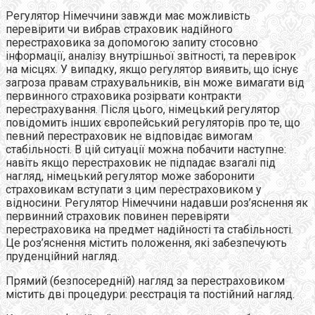
Регулятор Німеччини завжди має можливість
перевірити чи вибрав страховик надійного
перестраховика за допомогою запиту стосовно
інформації, аналізу внутрішньої звітності, та перевірок
на місцях. У випадку, якщо регулятор виявить, що існує
загроза правам страхувальників, він може вимагати від
первинного страховика розірвати контракти
перестрахування. Після цього, німецький регулятор
повідомить інших європейський регуляторів про те, що
певний перестраховик не відповідає вимогам
стабільності. В цій ситуації можна побачити наступне:
навіть якщо перестраховик не підпадає взагалі під
нагляд, німецький регулятор може заборонити
страховикам вступати з цим перестраховиком у
відносини. Регулятор Німеччини надавши роз’яснення як
первинний страховик повинен перевіряти
перестраховика на предмет надійності та стабільності.
Це роз’яснення містить положення, які забезпечують
пруденційний нагляд.
Прямий (безпосередній) нагляд за перестраховиком
містить дві процедури: реєстрація та постійний нагляд.