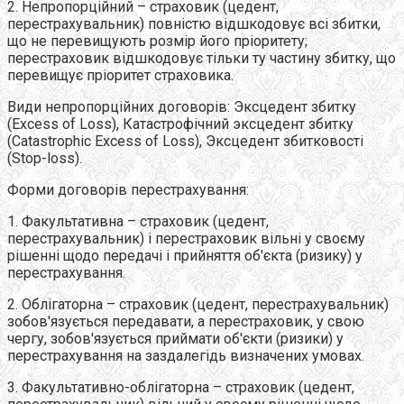
2. Непропорційний – страховик (цедент,
перестрахувальник) повністю відшкодовує всі збитки,
що не перевищують розмір його пріоритету;
перестраховик відшкодовує тільки ту частину збитку, що
перевищує пріоритет страховика.
Види непропорційних договорів: Эксцедент збитку
(Excess of Loss), Катастрофічний эксцедент збитку
(Catastrophic Excess of Loss), Эксцедент збитковості
(Stop-loss).
Форми договорів перестрахування:
1. Факультативна – страховик (цедент,
перестрахувальник) і перестраховик вільні у своєму
рішенні щодо передачі і прийняття об'єкта (ризику) у
перестрахування.
2. Облігаторна – страховик (цедент, перестрахувальник)
зобов'язується передавати, а перестраховик, у свою
чергу, зобов'язується приймати об'єкти (ризики) у
перестрахування на заздалегідь визначених умовах.
3. Факультативно-облігаторна – страховик (цедент,