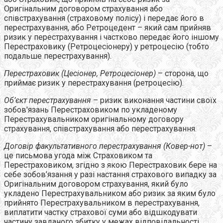
Оригінальним договором страхування або
співстрахування (страховому полісу) і передає його в
перестрахування, або Ретроцедент – який сам прийняв
ризик у перестрахування і частково передає його іншому
Перестраховику (Ретроцесіонеру) у ретроцесію (тобто
подальше перестрахування).
Перестраховик (Цесіонер, Ретроцесіонер)
– сторона, що
приймає ризик у перестрахування (ретроцесію).
Об’єкт перестрахування
– ризик виконання частини своїх
зобов'язань Перестраховиком по укладеному
Перестрахувальником оригінальному договору
страхування, співстрахування або перестрахування.
Договір факультативного перестрахування (Ковер-нот)
–
це письмова угода між Страховиком та
Перестраховиком, згідно з якою Перестраховик бере на
себе зобов’язання у разі настання страхового випадку за
Оригінальним договором страхування, який було
укладено Перестрахувальником або ризик за яким було
прийнято Перестрахувальником в перестрахування,
виплатити частку страхової суми або відшкодувати
частину завданого збитку у межах відповідальності