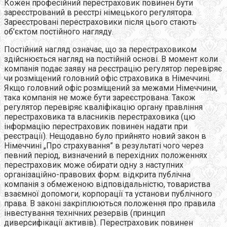
Кожен професійний перестраховик повинен бути
зареєстрований в реєстрі німецького регулятора.
Зареєстровані перестраховики після цього стають
об’єктом постійного нагляду.
Постійний нагляд означає, що за перестраховиком
здійснюється нагляд на постійній основі. В момент коли
компанія подає заяву на реєстрацію регулятор перевіряє
чи розміщений головний офіс страховика в Німеччині.
Якщо головний офіс розміщений за межами Німеччини,
така компанія не може бути зареєстрована. Також
регулятор перевіряє кваліфікацію органу правління
перестраховика та власників перестраховика (цю
інформацію перестраховик повинен надати при
реєстрації). Нещодавно було прийнято новий закон в
Німеччині „Про страхування” в результаті чого через
певний період, визначений в перехідних положеннях
перестраховик може обирати одну з наступних
організаційно-правових форм: відкрита публічна
компанія з обмеженою відповідальністю, товариства
взаємної допомоги, корпорації та установи публічного
права. В законі закріплюються положення про правила
інвестування технічних резервів (принцип
диверсифікації активів). Перестраховик повинен