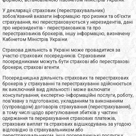
У декларації страховик (перестрахувальник)
зобов'язаний вказати інформацію про ризики та об'єкти
страхування, які перестраховуються у нерезидентів, дані
про нерезидентів - перестраховиків та про
перестраховиків брокерів, іншу інформацію, визначену
Кабінетом Міністрів України.
Страхова діяльність в Україні може провадитися за
участю страхових посередників. Страховими
посередниками можуть бути страхові або перестрахові
брокери, страхові агенти.
Посередницька діяльність страхових та перестрахових
брокерів у страхуванні та перестрахуванні здійснюється
як виключний вид діяльності і може включати
консультування, експертно-інформаційні послуги, роботу,
пов'язану з підготовкою, укладанням та виконанням
(супроводом) договорів страхування (перестрахування),
в тому числі щодо врегулювання збитків у частині
одержання та перерахування страхових платежів,
страхових виплат та страхових відшкодувань за угодою
відповідно із страхувальником або
перестрахувальником, інші посередницькі послуги у