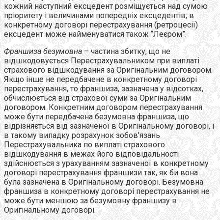
кожний наступний ексцедент розміщується над сумою
пріоритету і величинами попередніх ексцедентів; в
конкретному договорі перестрахування (ретроцесії)
ексцедент може найменуватися також “Леєром”.
Франшиза безумовна
– частина збитку, що не
відшкодовується Перестрахувальником при виплаті
страхового відшкодування за Оригінальним договором.
Якщо інше не передбачене в конкретному договорі
перестрахування, то франшиза, зазначена у відсотках,
обчислюється від страхової суми за Оригінальним
договором. Конкретним договором перестрахування
може бути передбачена безумовна франшиза, що
відрізняється від зазначеної в Оригінальному договорі, і
в такому випадку розрахунок зобов’язань
Перестрахувальника по виплаті страхового
відшкодування в межах його відповідальності
здійснюється з урахуванням зазначеної в конкретному
договорі перестрахування франшизи так, як би вона
була зазначена в Оригінальному договорі. Безумовна
франшиза в конкретному договорі перестрахування не
може бути меншою за безумовну франшизу в
Оригінальному договорі.