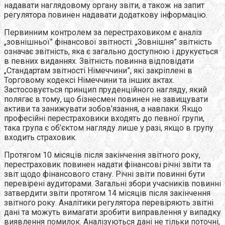
надавати наглядовому органу звіти, а також на запит
регулятора повинен надавати додаткову інформацію.
Первинним контролем за перестраховиком є аналіз
„зовнішньої” фінансової звітності. „Зовнішня” звітність
означає звітність, яка є загально доступною і друкується
в певних виданнях. Звітність повинна відповідати
„Стандартам звітності Німеччини”, які закріплені в
Торговому кодексі Німеччини та інших актах.
Застосовується принцип пруденційного нагляду, який
полягає в тому, що бізнесмен повинен не завищувати
активи та занижувати зобов’язання, а навпаки. Якщо
професійні перестраховики входять до певної групи,
така група є об’єктом нагляду лише у разі, якщо в групу
входить страховик.
Протягом 10 місяців після закінчення звітного року,
перестраховик повинен надати фінансові річні звіти та
звіт щодо фінансового стану. Річні звіти повинні бути
перевірені аудиторами. Загальні збори учасників повинні
затвердити звіти протягом 14 місяців після закінчення
звітного року. Аналітики регулятора перевіряють звітні
дані та можуть вимагати зробити виправлення у випадку
виявлення помилок. Аналізуються дані не тільки поточні,