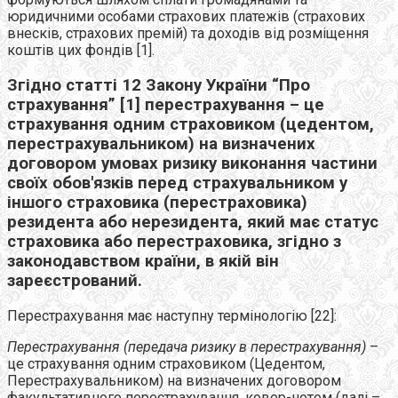
юридичними особами страхових платежів (страхових
внесків, страхових премій) та доходів від розміщення
коштів цих фондів [1].
Згідно статті 12 Закону України “Про
страхування” [1] перестрахування – це
страхування одним страховиком (цедентом,
перестрахувальником) на визначених
договором умовах ризику виконання частини
своїх обов'язків перед страхувальником у
іншого страховика (перестраховика)
резидента або нерезидента, який має статус
страховика або перестраховика, згідно з
законодавством країни, в якій він
зареєстрований.
Перестрахування має наступну термінологію [22]:
Перестрахування (передача ризику в перестрахування)
–
це страхування одним страховиком (Цедентом,
Перестрахувальником) на визначених договором
факультативного перестрахування, ковер-нотом (далі –