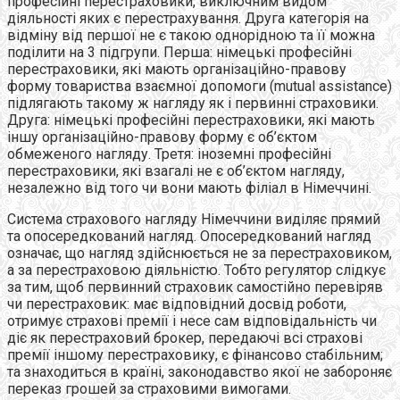
професійні перестраховики, виключним видом
діяльності яких є перестрахування. Друга категорія на
відміну від першої не є такою однорідною та її можна
поділити на 3 підгрупи. Перша: німецькі професійні
перестраховики, які мають організаційно-правову
форму товариства взаємної допомоги (mutual assistance)
підлягають такому ж нагляду як і первинні страховики.
Друга: німецькі професійні перестраховики, які мають
іншу організаційно-правову форму є об’єктом
обмеженого нагляду. Третя: іноземні професійні
перестраховики, які взагалі не є об’єктом нагляду,
незалежно від того чи вони мають філіал в Німеччині.
Система страхового нагляду Німеччини виділяє прямий
та опосередкований нагляд. Опосередкований нагляд
означає, що нагляд здійснюється не за перестраховиком,
а за перестраховою діяльністю. Тобто регулятор слідкує
за тим, щоб первинний страховик самостійно перевіряв
чи перестраховик: має відповідний досвід роботи,
отримує страхові премії і несе сам відповідальність чи
діє як перестраховий брокер, передаючі всі страхові
премії іншому перестраховику, є фінансово стабільним;
та знаходиться в країні, законодавство якої не забороняє
переказ грошей за страховими вимогами.