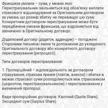
Франшиза умовна
– сума, у межах якої
Перестрахувальник звільняється від обов'язку виплати
страхового відшкодування за Оригінальним договором
за умови, що розмір збитку не перевищує цю суму.
Конкретним договором перестрахування може бути
передбачена умовна франшиза, що відрізняється від
зазначеної в Оригінальному договорі.
Додатковий договір (додаток, аддендум)
– погоджені
Сторонами письмові зміни та доповнення до укладеного
Оригінального договору або конкретного договору
перестрахування (ретроцесії).
Типи договорів перестрахування:
1. Пропорційний – відповідальність за договором
страхування, страхова премія (платіж, внесок) і збитки в
межах страхової суми розподіляються між страховиком
(цедентом, перестрахувальником) і перестраховиком у
визначеній пропорції.
Види пропорційних договорів: Квотний (Quota Share),
Эксцедент сум (Surplus Share).