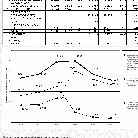
Звіт по виробничій практиці