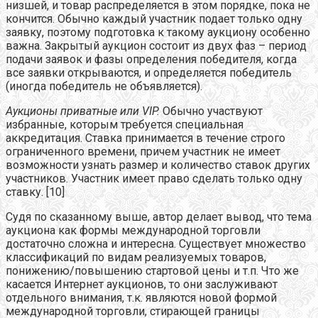
низшей, и товар распределяется в этом порядке, пока не
кончится. Обычно каждый участник подает только одну
заявку, поэтому подготовка к такому аукциону особенно
важна. Закрытый аукцион состоит из двух фаз – период
подачи заявок и фазы определения победителя, когда
все заявки открываются, и определяется победитель
(иногда победитель не объявляется).
Аукционы приватные или VIP.
Обычно участвуют
избранные, которым требуется специальная
аккредитация. Ставка принимается в течение строго
ограниченного времени, причем участник не имеет
возможности узнать размер и количество ставок других
участников. Участник имеет право сделать только одну
ставку. [10]
Судя по сказанному выше, автор делает вывод, что тема
аукциона как формы международной торговли
достаточно сложна и интересна. Существует множество
классификаций по видам реализуемых товаров,
понижению/повышению стартовой цены и т.п. Что же
касается Интернет аукционов, то они заслуживают
отдельного внимания, т.к. являются новой формой
международной торговли, стирающей границы