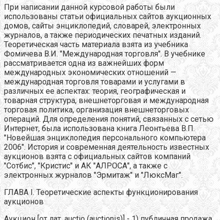
При написании данной курсовой работы были
использованы статьи официальных сайтов аукционных
домов, сайты энциклопедий, словарей, электронных
журналов, а также периодических печатных изданий.
Теоретическая часть материала взята из учебника
Фомичева В.И. "Международная торговля". В учебнике
рассматривается одна из важнейших форм
международных экономических отношений —
международная торговля товарами и услугами в
различных ее аспектах: теория, географическая и
товарная структура, внешнеторговая и международная
торговая политика, организация внешнеторговых
операций. Для определения понятий, связанных с сетью
Интернет, была использована книга Леонтьева В.П.
"Новейшая энциклопедия персонального компьютера
2006". История и современная деятельность известных
аукционов взята с официальных сайтов компаний
"Сотбис", "Кристис" и АК "АЛРОСА", а также с
электронных журналов "Эрмитаж" и "ЛюксМаг".
ГЛАВА I. Теоретические аспекты функционирования
аукционов
Аукцион [от лат. auctio (auctionis)] - 1) публичная продажа