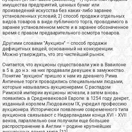
имущества предприятий, ценных бумаг или
произведений искусства без каких-либо заранее
установленных условий; 2) способ продажи отдельных
видов товаров в виде публичного торга, проводимого в
заранее установленном месте и в заранее обозначенное
время с правом предварительного осмотра товаров.
Другими словами "Аукцион" – способ продажи
дефицитных вещей, основанный на конкуренции.
Можно утверждать, что это чистейший рынок.
Считается, что аукционы существовали уже в Вавилоне
в 5 в. до н.э.: на них продавали девушек в замужество.
Понятие "аукцион" пришло к нам из древнего Рима.
Античные торги проводились специальными людьми,
которые назывались аукционерами. С распадом
Римской империи аукционы исчезли, а затем вновь
появились в Средневековой Европе: в 1254 году декрет,
изданный королем Людовиком IX, учредил профессию
аукционера. Исторически появление современного типа
аукционов связывают с Нидерландами конца XVI - XVII
веков, параллельно они получили еще большее
распространение в Англии – родине крупнейших
аукционных домов мира. [12]