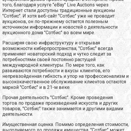
того, благодаря услуге "eBay" Live Auctions через
Интернет стали доступны традиционные аукционы
"Сотбис". И хотя веб-сайт "Сотбис" уже не проводит
аукционов, он по-прежнему остается полезным
источником информации и новостей о деятельности
аукционного дома "Сотбис" во всем мире.
Расширяя свою инфраструктуру и открывая
возможности киберпространства, "Сотбис" всегда
применяет новаторский подход и чутко следит за
потребностями своей постоянно растущей
международной клиентуры. По мере того, как
развиваются потребности и вкусы клиентов, его
непревзойденная гибкость и упор на профессионализм и
высококачественное обслуживание клиентов остаются
маркой "Сотбис" и в 21-м веке.
Прочая деятельность "Сотбис". Кроме проведения
торгов по продаже произведений искусств и других
товаров, "Сотбис" также занимается и другими видами
деятельности.
Имущественная оценка.
Помимо определения стоимости,
выполняемого до продажи имущества, "Сотбис" может