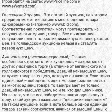
(проводятся на сайтах www.Priceline.com и
www.eWanted.com).
Голландский аукцион.
Это оптовый аукцион, на котором
продавец может выставлять много единиц товара
одновременно (например www.ubid.com).
Соответственно покупатели могут претендовать на
покупку многих единиц товара. Все выигравшие
покупатели платят только минимальную из выигравших
цен. На голландском аукционе нельзя выставлять
резервную цену.
Аукцион янки (дискриминационный).
Главная
особенность третьего типа аукционов – закрытые от
других участников торги (в отличие от английского или
голландского) и победитель, давший наивысшую цену,
получает товар за ту цену, которую он назвал. Если товар
единичный – победитель один. Но если выставлен лот
из многих единиц товара, то выигрывает не только
давший наивысшую цену, но и те, кто дал цену ниже.
Из-за того, что не все победители платят одинаковую
цену, такой аукцион называется "дискриминационным".
На таком аукционе, если в лоте больше одной единицы
товара, заявки сортируются, начиная от высшей цены к