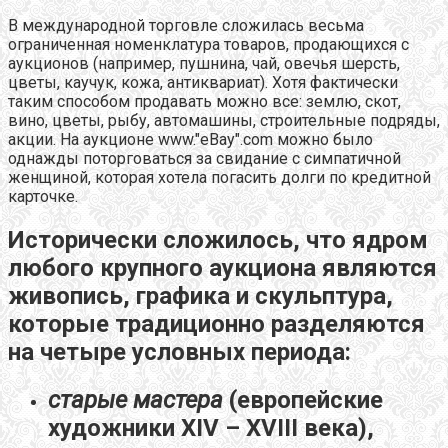
В международной торговле сложилась весьма
ограниченная номенклатура товаров, продающихся с
аукционов (например, пушнина, чай, овечья шерсть,
цветы, каучук, кожа, антиквариат). Хотя фактически
таким способом продавать можно все: землю, скот,
вино, цветы, рыбу, автомашины, строительные подряды,
акции. На аукционе www."eBay".com можно было
однажды поторговаться за свидание с симпатичной
женщиной, которая хотела погасить долги по кредитной
карточке.
Исторически сложилось, что ядром
любого крупного аукциона являются
живопись, графика и скульптура,
которые традиционно разделяются
на четыре условных периода:
старые мастера
(европейские
художники XIV – XVIII века),