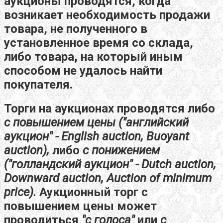
аукционы проводятся, когда
возникает необходимость продажи
товара, не полученного в
установленное время со склада,
либо товара, на который иным
способом не удалось найти
покупателя.
Торги на аукционах проводятся либо
с повышением цены
("английский
аукцион" - English auction, Buoyant
auction),
либо
с понижением
("голландский аукцион" -
Dutch
auction
,
Downward
auction
,
Auction
of
minimum
price
).
Аукционный торг с
повышением цены может
проводиться
"с голоса"
или
с