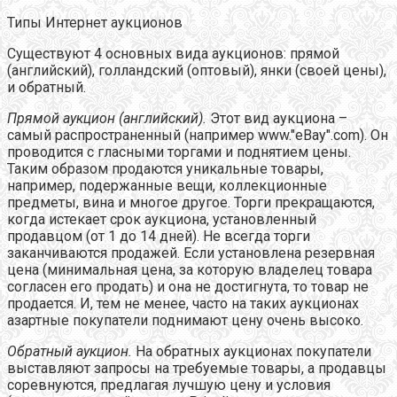
Типы Интернет аукционов
Существуют 4 основных вида аукционов: прямой
(английский), голландский (оптовый), янки (своей цены),
и обратный.
Прямой аукцион (английский).
Этот вид аукциона –
самый распространенный (например www."eBay".com). Он
проводится с гласными торгами и поднятием цены.
Таким образом продаются уникальные товары,
например, подержанные вещи, коллекционные
предметы, вина и многое другое. Торги прекращаются,
когда истекает срок аукциона, установленный
продавцом (от 1 до 14 дней). Не всегда торги
заканчиваются продажей. Если установлена резервная
цена (минимальная цена, за которую владелец товара
согласен его продать) и она не достигнута, то товар не
продается. И, тем не менее, часто на таких аукционах
азартные покупатели поднимают цену очень высоко.
Обратный аукцион.
На обратных аукционах покупатели
выставляют запросы на требуемые товары, а продавцы
соревнуются, предлагая лучшую цену и условия