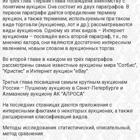
из трёх глав. Первая глава посвящена знакомству с
понятием аукцион. Она состоит из двух параграфов. В
первом параграфе даётся определение термину
аукцион, а также терминам, используемым при таком
виде торговли (аукционер, лот и др.); рассматриваются
виды аукционов. Одному из этих видов – Интернет
аукционам – посвящён весь второй параграф, т.к., по
мнению автора, они являются достаточно интересным
явлением, новым словом в аукционных торгах.
Во второй главе
в каждом из трёх параграфов
рассмотрены
самые известные аукционы мира "Сотбис",
"Кристис" и Интернет аукцион "eBay".
Третья глава посвящена самым крупным аукционам
России – Пушному аукциону в Санкт-Петербурге и
Алмазному аукциону АК "АЛРОСА".
На последних страницах даются приложения с
интересными фактами о некоторых аукционах, а также
расширенная классификация видов.
Методы исследования: статистический, описательный,
метод сравнения.