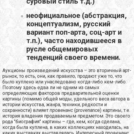
суровый стиль т.д.)
неофициальное (абстракция,
концептуализм, русский
вариант поп-арта, соц-арт и
т.п.), часто находившееся в
русле общемировых
тенденций своего времени.
Аукционы произведений искусства – это вторичный арт-
рынок, то есть, они, как правило, продают уже то, что
было куплено или унаследовано когда-либо кем-либо.
Поэтому здесь едва ли не одним из самых
определяющих факторов предварительной оценки
картины (помимо общей моды, удельного веса автора в
истории искусства, жанра, техники, редкости и
сохранности) влияет
провенанс
(provenance) картины, т.е.
история владения продаваемым предметом. Это своего
рода "биография" картины – где, кем, когда сделана,
когда была куплена, в каких коллекциях находилась, на
каких выставках выставлялась. Интересный провенанс