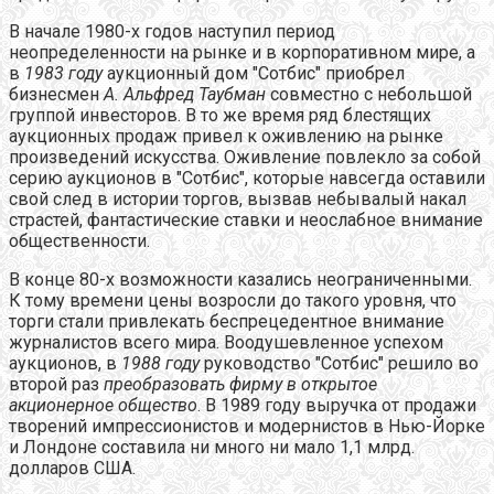
В начале 1980-х годов наступил период
неопределенности на рынке и в корпоративном мире, а
в
1983 году
аукционный дом "Сотбис" приобрел
бизнесмен
А. Альфред Таубман
совместно с небольшой
группой инвесторов. В то же время ряд блестящих
аукционных продаж привел к оживлению на рынке
произведений искусства. Оживление повлекло за собой
серию аукционов в "Сотбис", которые навсегда оставили
свой след в истории торгов, вызвав небывалый накал
страстей, фантастические ставки и неослабное внимание
общественности.
В конце 80-х возможности казались неограниченными.
К тому времени цены возросли до такого уровня, что
торги стали привлекать беспрецедентное внимание
журналистов всего мира. Воодушевленное успехом
аукционов, в
1988 году
руководство "Сотбис" решило во
второй раз
преобразовать фирму в открытое
акционерное общество
. В 1989 году выручка от продажи
творений импрессионистов и модернистов в Нью-Йорке
и Лондоне составила ни много ни мало 1,1 млрд.
долларов США.