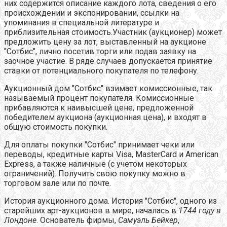
них содержится описание каждого лота, сведения о его
происхождении и экспонировании, ссылки на
упоминания в специальной литературе и
приблизительная стоимость.Участник (аукционер) может
предложить цену за лот, выставленный на аукционе
"Сотбис", лично посетив торги или подав заявку на
заочное участие. В ряде случаев допускается принятие
ставки от потенциального покупателя по телефону.
Аукционный дом "Сотбис" взимает комиссионные, так
называемый процент покупателя. Комиссионные
прибавляются к наивысшей цене, предложенной
победителем аукциона (аукционная цена), и входят в
общую стоимость покупки.
Для оплаты покупки "Сотбис" принимает чеки или
переводы, кредитные карты Visa, MasterCard и American
Express, а также наличные (с учетом некоторых
ограничений). Получить свою покупку можно в
торговом зале или по почте.
История аукционного дома. История "Сотбис", одного из
старейших арт-аукционов в мире, началась в
1744 году в
Лондоне
. Основатель фирмы,
Самуэль Бейкер
,