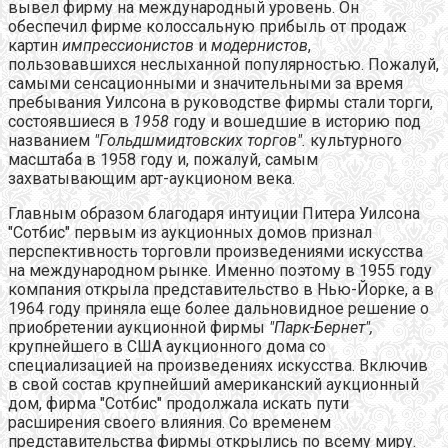
вывел фирму на международный уровень. Он
обеспечил фирме колоссальную прибыль от продаж
картин
импрессионистов
и
модернистов
,
пользовавшихся неслыханной популярностью. Пожалуй,
самыми сенсационными и значительными за время
пребывания Уилсона в руководстве фирмы стали торги,
состоявшиеся в
1958
году и вошедшие в историю под
названием
"Гольдшмидтовских торгов".
культурного
масштаба в 1958 году и, пожалуй, самым
захватывающим арт-аукционом века.
Главным образом благодаря интуиции Питера Уилсона
"Сотбис" первым из аукционных домов признал
перспективность торговли произведениями искусства
на международном рынке. Именно поэтому в 1955 году
компания открыла представительство в Нью-Йорке, а в
1964 году приняла еще более дальновидное решение о
приобретении аукционной фирмы
"Парк-Бернет",
крупнейшего в США аукционного дома со
специализацией на произведениях искусства. Включив
в свой состав крупнейший американский аукционный
дом, фирма "Сотбис" продолжала искать пути
расширения своего влияния. Со временем
представительства фирмы открылись по всему миру.