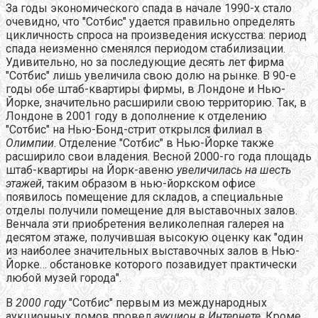
За годы экономического спада в начале 1990-х стало
очевидно, что "Сотбис" удается правильно определять
цикличность спроса на произведения искусства: период
спада неизменно сменялся периодом стабилизации.
Удивительно, но за последующие десять лет фирма
"Сотбис" лишь увеличила свою долю на рынке. В 90-е
годы обе штаб-квартиры фирмы, в Лондоне и Нью-
Йорке, значительно расширили свою территорию. Так, в
Лондоне в 2001 году в дополнение к отделению
"Сотбис" на Нью-Бонд-стрит открылся филиал в
Олимпии
. Отделение "Сотбис" в Нью-Йорке также
расширило свои владения. Весной 2000-го года площадь
штаб-квартиры на Йорк-авеню
увеличилась на шесть
этажей
, таким образом в нью-йоркском офисе
появилось помещение для складов, а специальные
отделы получили помещение для выставочных залов.
Венчала эти приобретения великолепная галерея на
десятом этаже, получившая высокую оценку как "один
из наиболее значительных выставочных залов в Нью-
Йорке… обстановке которого позавидует практически
любой музей города".
В
2000 году
"Сотбис" первым из международных
аукционных домов провел
аукцион в Интернете
. Кроме