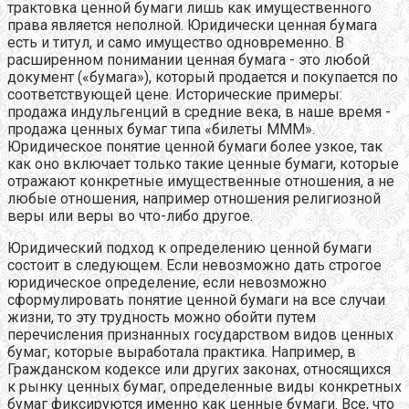
трактовка ценной бумаги лишь как имущественного
права является неполной. Юридически ценная бумага
есть и титул, и само имущество одновременно. В
расширенном понимании ценная бумага - это любой
документ («бумага»), который продается и покупается по
соответствующей цене. Исторические примеры:
продажа индульгенций в средние века, в наше время -
продажа ценных бумаг типа «билеты МММ».
Юридическое понятие ценной бумаги более узкое, так
как оно включает только такие ценные бумаги, которые
отражают конкретные имущественные отношения, а не
любые отношения, например отношения религиозной
веры или веры во что-либо другое.
Юридический подход к определению ценной бумаги
состоит в следующем. Если невозможно дать строгое
юридическое определение, если невозможно
сформулировать понятие ценной бумаги на все случаи
жизни, то эту трудность можно обойти путем
перечисления признанных государством видов ценных
бумаг, которые выработала практика. Например, в
Гражданском кодексе или других законах, относящихся
к рынку ценных бумаг, определенные виды конкретных
бумаг фиксируются именно как ценные бумаги. Все, что