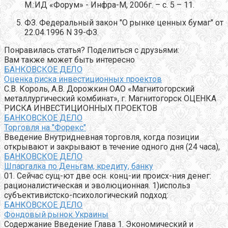
М.:ИД «Форум» - Инфра-М, 2006г. – с. 5 – 11.
ФЗ. Федеральный закон "О рынке ценных бумаг" от
22.04.1996 N 39-ФЗ.
Понравилась статья? Поделиться с друзьями:
Вам также может быть интересно
БАНКОВСКОЕ ДЕЛО
Оценка риска инвестиционных проектов
С.В. Король, А.В. Дорожкин ОАО «Магнитогорский
металлургический комбинат», г. Магнитогорск ОЦЕНКА
РИСКА ИНВЕСТИЦИОННЫХ ПРОЕКТОВ
БАНКОВСКОЕ ДЕЛО
Торговля на "Форекс"
Введение Внутридневная торговля, когда позиции
открывают и закрывают в течение одного дня (24 часа),
БАНКОВСКОЕ ДЕЛО
Шпаргалка по Деньгам, кредиту, банку
01. Сейчас сущ-ют две осн. конц-ии происх-ния денег:
рационалистическая и эволюционная. 1)использ
субъективистско-психологический подход:
БАНКОВСКОЕ ДЕЛО
Фондовый рынок Украины
Содержание Введение Глава 1. Экономический и