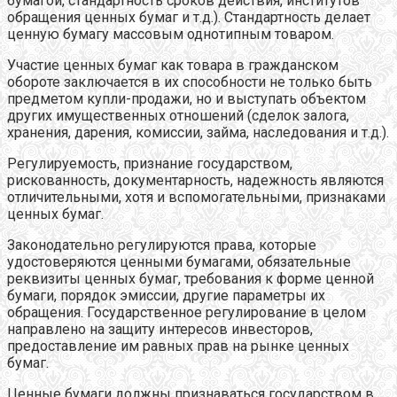
бумагой, стандартность сроков действия, институтов
обращения ценных бумаг и т.д.). Стандартность делает
ценную бумагу массовым однотипным товаром.
Участие ценных бумаг как товара в гражданском
обороте заключается в их способности не только быть
предметом купли-продажи, но и выступать объектом
других имущественных отношений (сделок залога,
хранения, дарения, комиссии, займа, наследования и т.д.).
Регулируемость, признание государством,
рискованность, документарность, надежность являются
отличительными, хотя и вспомогательными, признаками
ценных бумаг.
Законодательно регулируются права, которые
удостоверяются ценными бумагами, обязательные
реквизиты ценных бумаг, требования к форме ценной
бумаги, порядок эмиссии, другие параметры их
обращения. Государственное регулирование в целом
направлено на защиту интересов инвесторов,
предоставление им равных прав на рынке ценных
бумаг.
Ценные бумаги должны признаваться государством в