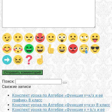
Поиск:
Свежие записи
Конспект урока по Алгебре «Функция у=к/х и её
график» 8 класс
Конспект урока по Алгебре «Функция у=к:х» 8 класс
Конспект урока по Алгебре «Функция y = k/x и её