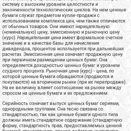
систему с высоким уровнем целостности и
законченности технологических циклов. На нем ценные
бумаги служат предметом купли-продажи с
использованием комплекса цен, чем также отличаются
от обычных товаров. Они имеют нарицательную
(номинальную) цену, эмиссионную и рыночную цену
(курс).
Нарицательная цена
имеет формальное счетное
значение и в качестве базы для начисления
дивидендов, процентов используется при дальнейших
расчетах.
Эмиссионная цена
означает продажную цену
при первичном размещении ценных бумаг. Она
определяется доходностью ценных бумаг и уровнем
ссудного процента.
Рыночная цена (курс)
- цена, по
которой ценные бумаги обращаются (продаются и
покупаются) на вторичном рынке (при их перепродаже).
На ее величину влияет соотношение на рынке между
спросом на ценные бумаги и их предложением.
Серийность означает выпуск ценных бумаг сериями,
однородными группами. Она тесно связана со
стандартностью, так как ценные бумаги одного типа
должны иметь стандартное содержание (стандартную
форму, стандартность прав, предоставляемых ценной