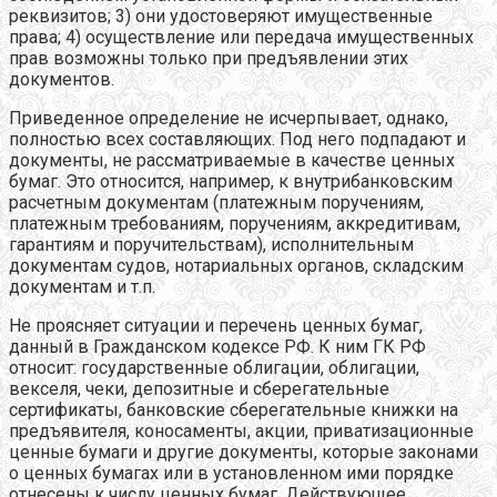
реквизитов; 3) они удостоверяют имущественные
права; 4) осуществление или передача имущественных
прав возможны только при предъявлении этих
документов.
Приведенное определение не исчерпывает, однако,
полностью всех составляющих. Под него подпадают и
документы, не рассматриваемые в качестве ценных
бумаг. Это относится, например, к внутрибанковским
расчетным документам (платежным поручениям,
платежным требованиям, поручениям, аккредитивам,
гарантиям и поручительствам), исполнительным
документам судов, нотариальных органов, складским
документам и т.п.
Не проясняет ситуации и перечень ценных бумаг,
данный в Гражданском кодексе РФ. К ним ГК РФ
относит: государственные облигации, облигации,
векселя, чеки, депозитные и сберегательные
сертификаты, банковские сберегательные книжки на
предъявителя, коносаменты, акции, приватизационные
ценные бумаги и другие документы, которые законами
о ценных бумагах или в установленном ими порядке
отнесены к числу ценных бумаг. Действующее