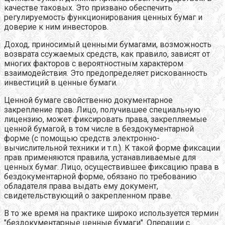
качестве таковых. Это призвано обеспечить
регулируемость функционирования ценных бумаг и
доверие к ним инвесторов.
Доход, приносимый ценными бумагами, возможность
возврата ссужаемых средств, как правило, зависят от
многих факторов с вероятностным характером
взаимодействия. Это предопределяет рискованность
инвестиций в ценные бумаги.
Ценной бумаге свойственно документарное
закрепление прав. Лицо, получившее специальную
лицензию, может фиксировать права, закрепляемые
ценной бумагой, в том числе в бездокументарной
форме (с помощью средств электронно-
вычислительной техники и т.п.). К такой форме фиксации
прав применяются правила, устанавливаемые для
ценных бумаг. Лицо, осуществившее фиксацию права в
бездокументарной форме, обязано по требованию
обладателя права выдать ему документ,
свидетельствующий о закрепленном праве.
В то же время на практике широко используется термин
"бездокументарные ценные бумаги". Операции с