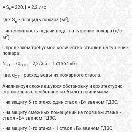
= S
= 220,1 = 2,2 л/с
n
2
где: S
- площадь пожара (м
);
n
- интенсивность подачи воды на тушение пожара (л/с
2
м
).
Определяем требуемое количество стволов на тушение
пожара:
N
= /q
= 2,2/3,5 = 1 ствол «Б»
СТ
СТВ
где: q
- расход воды из пожарного ствола.
CT
Анализируя сложившуюся обстановку и архитектурно-
строительные особенности объекта принимаем:
- на защиту 5-го этажа один ствол «Б» звеном ГДЗС;
- на защиту смежных помещений на горящем этаже -
ствол «Б» звеном ГДЗС;
- на защиту 3-го этажа - 1 ствол «Б» звеном ГДЗС.