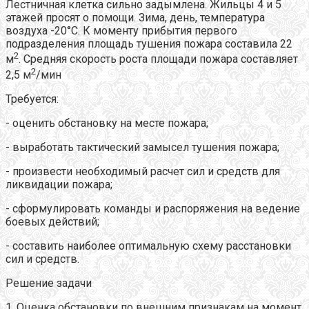
Лестничная клетка сильно задымлена. Жильцы 4 и 5
этажей просят о помощи. Зима, день, температура
воздуха -20°С. К моменту прибытия первого
подразделения площадь тушения пожара составила 22
2
м
. Средняя скорость роста площади пожара составляет
2
2,5 м
/мин
Требуется:
- оценить обстановку на месте пожара;
- выработать тактический замысел тушения пожара;
- произвести необходимый расчет сил и средств для
ликвидации пожара;
- сформулировать команды и распоряжения на ведение
боевых действий;
- составить наиболее оптимальную схему расстановки
сил и средств.
Решение задачи
1. Оценка обстановки по внешним признакам на момент