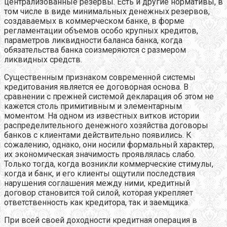
централизованные резервы. Есть и другие нормативы, в
том числе в виде минимальных денежных резервов,
создаваемых в коммерческом банке, в форме
регламентации объемов особо крупных кредитов,
параметров ликвидности баланса банка, когда
обязательства банка соизмеряются с размером
ликвидных средств.
Существенным признаком современной системы
кредитования является ее договорная основа. В
сравнении с прежней системой декларация об этом не
кажется столь примитивным и элементарным
моментом. На одном из известных витков истории
распределительного денежного хозяйства договоры
банков с клиентами действительно появились. К
сожалению, однако, они носили формальный характер,
их экономическая значимость проявлялась слабо.
Только тогда, когда возникли коммерческие стимулы,
когда и банк, и его клиенты ощутили последствия
нарушения соглашения между ними, кредитный
договор становится той силой, которая укрепляет
ответственность как кредитора, так и заемщика.
При всей своей доходности кредитная операция в