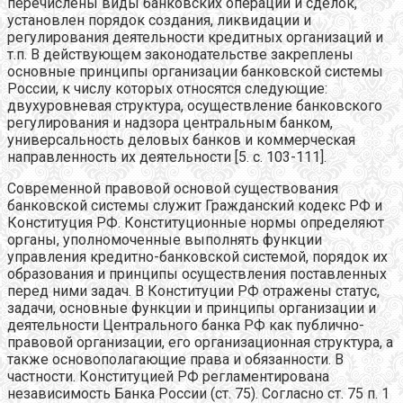
перечислены виды банковских операций и сделок,
установлен порядок создания, ликвидации и
регулирования деятельности кредитных организаций и
т.п. В действующем законодательстве закреплены
основные принципы организации банковской системы
России, к числу которых относятся следующие:
двухуровневая структура, осуществление банковского
регулирования и надзора центральным банком,
универсальность деловых банков и коммерческая
направленность их деятельности [5. с. 103-111].
Современной правовой основой существования
банковской системы служит Гражданский кодекс РФ и
Конституция РФ. Конституционные нормы определяют
органы, уполномоченные выполнять функции
управления кредитно-банковской системой, порядок их
образования и принципы осуществления поставленных
перед ними задач. В Конституции РФ отражены статус,
задачи, основные функции и принципы организации и
деятельности Центрального банка РФ как публично-
правовой организации, его организационная структура, а
также основополагающие права и обязанности. В
частности. Конституцией РФ регламентирована
независимость Банка России (ст. 75). Согласно ст. 75 п. 1