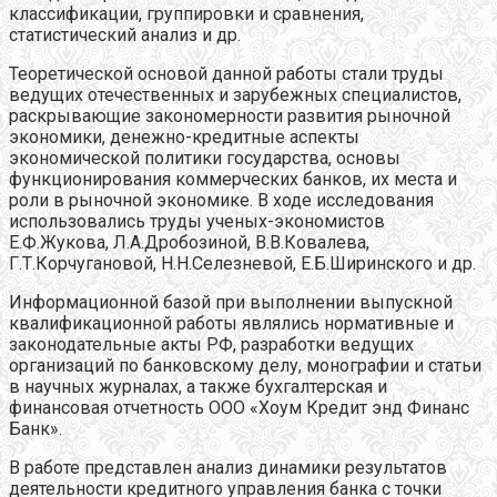
классификации, группировки и сравнения,
статистический анализ и др.
Теоретической основой данной работы стали труды
ведущих отечественных и зарубежных специалистов,
раскрывающие закономерности развития рыночной
экономики, денежно-кредитные аспекты
экономической политики государства, основы
функционирования коммерческих банков, их места и
роли в рыночной экономике. В ходе исследования
использовались труды ученых-экономистов
Е.Ф.Жукова, Л.А.Дробозиной, В.В.Ковалева,
Г.Т.Корчугановой, Н.Н.Селезневой, Е.Б.Ширинского и др.
Информационной базой при выполнении выпускной
квалификационной работы являлись нормативные и
законодательные акты РФ, разработки ведущих
организаций по банковскому делу, монографии и статьи
в научных журналах, а также бухгалтерская и
финансовая отчетность ООО «Хоум Кредит энд Финанс
Банк».
В работе представлен анализ динамики результатов
деятельности кредитного управления банка с точки