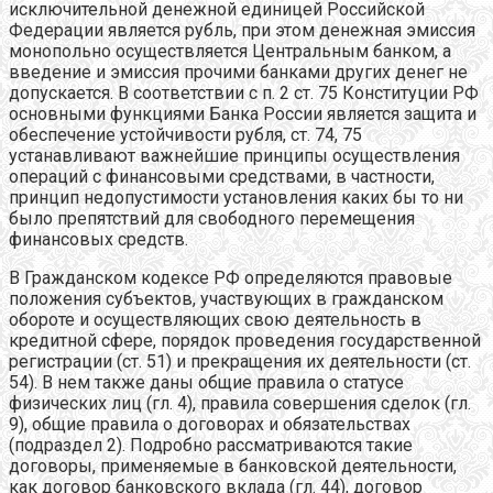
исключительной денежной единицей Российской
Федерации является рубль, при этом денежная эмиссия
монопольно осуществляется Центральным банком, а
введение и эмиссия прочими банками других денег не
допускается. В соответствии с п. 2 ст. 75 Конституции РФ
основными функциями Банка России является защита и
обеспечение устойчивости рубля, ст. 74, 75
устанавливают важнейшие принципы осуществления
операций с финансовыми средствами, в частности,
принцип недопустимости установления каких бы то ни
было препятствий для свободного перемещения
финансовых средств.
В Гражданском кодексе
РФ определяются правовые
положения субъектов, участвующих в гражданском
обороте и осуществляющих свою деятельность в
кредитной сфере, порядок проведения государственной
регистрации (ст. 51) и прекращения их деятельности (ст.
54). В нем также даны общие правила о статусе
физических лиц (гл. 4), правила совершения сделок (гл.
9), общие правила о договорах и обязательствах
(подраздел 2). Подробно рассматриваются такие
договоры, применяемые в банковской деятельности,
как договор банковского вклада (гл. 44), договор