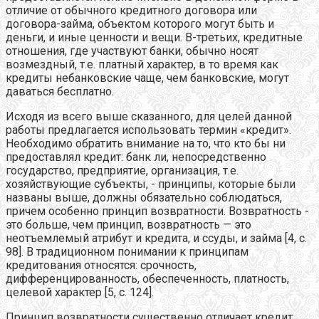
отличие от обычного кредитного договора или
договора-займа, объектом которого могут быть и
деньги, и иные ценности и вещи. В-третьих, кредитные
отношения, где участвуют банки, обычно носят
возмездный, т.е. платный характер, в то время как
кредиты небанковские чаще, чем банковские, могут
даваться бесплатно.
Исходя из всего выше сказанного, для целей данной
работы предлагается использовать термин «кредит».
Необходимо обратить внимание на то, что кто бы ни
предоставлял кредит: банк ли, непосредственно
государство, предприятие, организация, т.е.
хозяйствующие субъекты, - принципы, которые были
названы выше, должны обязательно соблюдаться,
причем особенно принцип возвратности. Возвратность -
это больше, чем принцип, возвратность — это
неотъемлемый атрибут и кредита, и ссуды, и займа [4, с.
98]. В традиционном понимании к принципам
кредитования относятся: срочность,
дифференцированность, обеспеченность, платность,
целевой характер [5, с. 124].
Принцип возвратности существенно отличает кредит