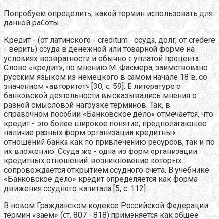
Попробуем определить, какой термин использовать для
данной работы.
Кредит - (от латинского - creditum - ссуда, долг; от credere
- верить) ссуда в денежной или товарной форме на
условиях возвратности и обычно с уплатой процента.
Слово «кредит», по мнению М. Фасмера, заимствовано
русским языком из немецкого в самом начале 18 в. со
значением «авторитет» [30, с. 59]. В литературе о
банковской деятельности высказывались мнения о
разной смысловой нагрузке терминов. Так, в
справочном пособии «Банковское дело» отмечается, что
кредит - это более широкое понятие, предполагающее
наличие разных форм организации кредитных
отношений банка как по привлечению ресурсов, так и по
их вложению. Ссуда же - одна из форм организации
кредитных отношений, возникновение которых
сопровождается открытием ссудного счета. В учебнике
«Банковское дело» кредит определяется как форма
движения ссудного капитала [5, с. 112].
В новом Гражданском кодексе Российской Федерации
термин «заем» (ст. 807 - 818) применяется как общее