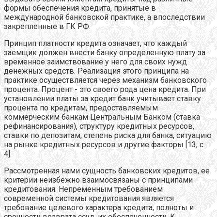
формы обеспечения кредита, принятые в
международной банковской практике, а впоследствии
закрепленные в ГК РФ.
Принцип платности кредита означает, что каждый
заемщик должен внести банку определенную плату за
временное заимствование у него для своих нужд
денежных средств. Реализация этого принципа на
практике осуществляется через механизм банковского
процента. Процент - это своего рода цена кредита. При
установлении платы за кредит банк учитывает ставку
процента по кредитам, предоставляемым
коммерческим банкам Центральным Банком (ставка
рефинансирования), структуру кредитных ресурсов,
ставки по депозитам, степень риска для банка, ситуацию
на рынке кредитных ресурсов и другие факторы [13, с.
4].
Рассмотренная нами сущность банковских кредитов, ее
критерии неизбежно взаимосвязаны с принципами
кредитования. Непременным требованием
современной системы кредитования является
требование целевого характера кредита, полноты и
срочности возврата ссуд, их обеспеченности. К