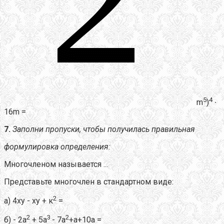
5
4
m
)
∙
16m =
7.
Заполни пропуски, чтобы получилась правильная
формулировка определения:
Многочленом называется ...
Представьте многочлен в стандартном виде:
2
а) 4ху - ху + к
=
2
3
2
б) - 2а
+ 5а
- 7а
+а+10а =