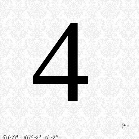
2
)
=
4
2
3
4
б) (-2)
= д)7
-3
=в) -2
=