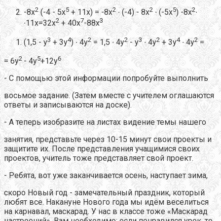
2
5
2
2
5
2
-8х
(-4 - 5х
+ 11х) = -8х
∙ (-4) - 8х
∙ (-5х
) -8х
∙
2
7
3
∙11х=32х
+ 40х
-88х
3
4
2
2
3
2
4
2
(1,5 - у
+ 3у
) ∙ 4у
= 1,5 ∙ 4у
- у
∙ 4у
+ 3у
∙ 4у
=
2
5
6
= 6у
- 4у
+12у
- С помощью этой информации попробуйте выполнить
восьмое задание. (Затем вместе с учителем оглашаются
ответы и записываются на доске).
- А теперь изобразите на листах видение темы нашего
занятия, представьте через 10-15 минут свои проекты и
защитите их. После представления учащимися своих
проектов, учитель тоже представляет свой проект.
- Ребята, вот уже заканчивается осень, наступает зима,
скоро Новый год - замечательный праздник, который
любят все. Накануне Нового года мы идём веселиться
на карнавал, маскарад. У нас в классе тоже «Маскарад
настроений». Вам необходимо: если понравился урок, то