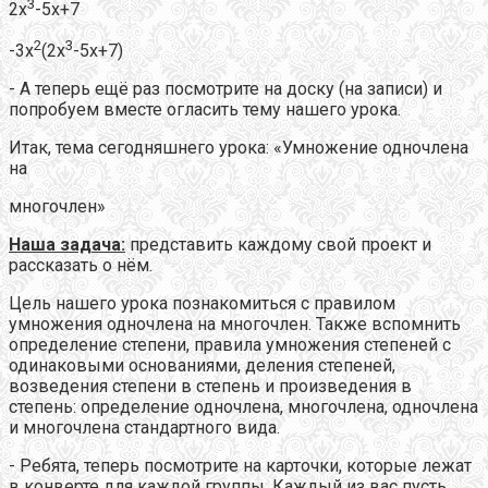
3
2х
-5х+7
2
3
-3x
(2x
-5x+7)
- А теперь ещё раз посмотрите на доску (на записи) и
попробуем вместе огласить тему нашего урока.
Итак, тема сегодняшнего урока: «Умножение одночлена
на
многочлен»
Наша задача:
представить каждому свой проект и
рассказать о нём.
Цель нашего урока познакомиться с правилом
умножения одночлена на многочлен. Также вспомнить
определение степени, правила умножения степеней с
одинаковыми основаниями, деления степеней,
возведения степени в степень и произведения в
степень: определение одночлена, многочлена, одночлена
и многочлена стандартного вида.
- Ребята, теперь посмотрите на карточки, которые лежат
в конверте для каждой группы. Каждый из вас пусть