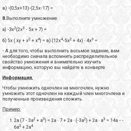
в) -(0,5х+13)-(2,5х-17) =
8.
Выполните умножение:
2
3
а) -Зх
(2х
- 5х + 7) =
2
4
4
2
3
б) 5х ( ху + х
+ х
) = в) (12х
-5х
+ 4х) ∙ 4х
=
- А для того, чтобы выполнить восьмое задание, вам
необходимо сначала вспомнить распределительное
свойство умножения и внимательно изучить
информацию, которую вы найдёте в конверте.
Информация.
Чтобы умножить одночлен на многочлен, нужно
умножить этот одночлен на каждый член многочлена и
полученные произведения сложить.
Пример:
2
3
2
3
2а (7 - 3а
+ а
) = 2а ∙ 7 + 2а ∙ (-3а
) + 2а ∙ а
= 14а - -
3
4
6а
+ 2а