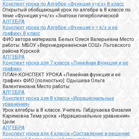
Конспект урока по Алгебре «Функция у=к:х» 8 класс
Открытый обобщающий урок по алгебре в 8 классе по
теме «Функция у=к/х» «Знатоки гиперболической
АЛГЕБРА
Конспект урока по Алгебре «Функция y = k/x и её
график» 8 класс
ФИО автора материала. Белых Олеся Валерьевна Место
работы: МБОУ «Верхнедеревенская СОШ» Льговского
района Курской
АЛГЕБРА
Конспект урока для 7 класса «Линейная функция и её
график»
ПЛАН-КОНСПЕКТ УРОКА «Линейная функция и её
график» ФИО (полностью): Одышева Ольга
Валентиновна Место работы:
АЛГЕБРА
Конспект урока для 8 класса «Иррациональные
уравнения»
Урок алгебры в 8 классе. Учитель: Габдукаева Физалия
Каримовна Тема урока: «Иррациональные уравнения».
Цели:
АЛГЕБРА
Конспект урока для 4 класса «Составление и решение