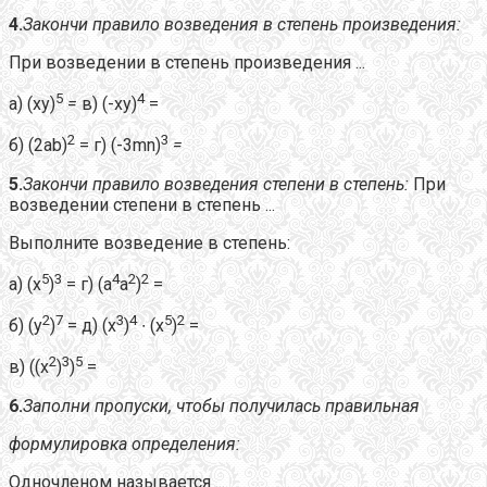
4.
Закончи правило возведения в степень произведения:
При возведении в степень произведения ...
5
4
а) (ху)
=
в) (-ху)
=
2
3
б) (2ab)
= г) (-3mn)
=
5.
Закончи правило возведения степени в степень:
При
возведении степени в степень ...
Выполните возведение в степень:
5
3
4
2
2
а) (х
)
= г) (а
а
)
=
2
7
3
4
5
2
б) (у
)
= д) (х
)
∙ (х
)
=
2
3
5
в) ((х
)
)
=
6.
Заполни пропуски, чтобы получилась правильная
формулировка определения:
Одночленом называется ...