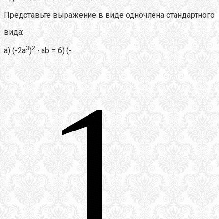
Представьте выражение в виде одночлена стандартного
вида:
3
2
а) (-2а
)
∙ ab = б) (-