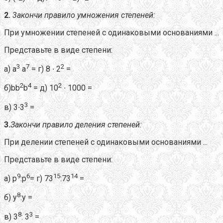
2.
3акончи правило умножения степеней:
При умножении степеней с одинаковыми основаниями ...
Представьте в виде степени:
3
7
2
а) а
а
= г) 8 ∙ 2
=
2
4
2
б)bb
b
= д) 10
∙ 1000 =
3
в) 3∙3
=
3.
Закончи правило деления степеней:
При делении степеней с одинаковыми основаниями ...
Представьте в виде степени:
9
6
15
14
а) р
:р
= г) 73
:73
=
8
б) у
:у =
8
3
в) 3
: 3
=