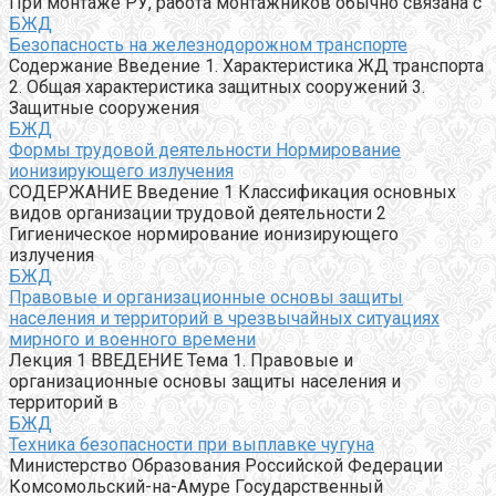
При монтаже РУ, работа монтажников обычно связана с
БЖД
Безопасность на железнодорожном транспорте
Содержание Введение 1. Характеристика ЖД транспорта
2. Общая характеристика защитных сооружений 3.
Защитные сооружения
БЖД
Формы трудовой деятельности Нормирование
ионизирующего излучения
СОДЕРЖАНИЕ Введение 1 Классификация основных
видов организации трудовой деятельности 2
Гигиеническое нормирование ионизирующего
излучения
БЖД
Правовые и организационные основы защиты
населения и территорий в чрезвычайных ситуациях
мирного и военного времени
Лекция 1 ВВЕДЕНИЕ Тема 1. Правовые и
организационные основы защиты населения и
территорий в
БЖД
Техника безопасности при выплавке чугуна
Министерство Образования Российской Федерации
Комсомольский-на-Амуре Государственный