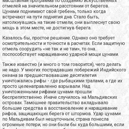
масштабная программа по созданию искусственных
отмелей на значительном расстоянии от берегов.
Цунами поднимают свой гребень, только когда
встречают на пути поднятия дна. Стало быть,
натолкнувшись на такие отмели, они выплеснут свою
мощь в этом месте, не достигнув берега.
Казалось бы, простое решение. Однако оно требует
осмотрительности и точности в расчетах. Если защитную
отмель соорудить «не так и не там», то она...
поспособствует наращиванию ударной мощи цунами.
Также известно (и много о том говорится), чего делать
не надо. У многих пострадавших побережий Индийского
океана за предшествовавшие десятилетия
уничтожались рифы - где рыбацкими тралами, а где их
просто целенаправленно взрывали. Над
уничтоженными рифами цунами прошли
беспрепятственно. Иначе случилось на Мальдивских
островах. Тамошнее правительство вкладывало
большие средства в восстановление и наращивание
рифов, защищающих берега от штормов. Удар цунами
по Мальдивам был нешуточным, страна понесла
огромные потери, но они были бы куда большими, если