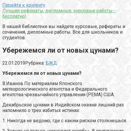
Перейти к контенту
Лучшие рефераты, дипломные, курсовые работы -
бесплатно!
В нашей библиотеке вы найдете курсовые, рефераты и
сочинения, дипломные работы. Все для школьников и
студентов.
Убережемся ли от новых цунами?
22.01.2019
Рубрика:
БЖД
Убережемся ли от новых цунами?
В.Иванов По материалам Японского
метеорологического агентства и Федерального
агентства чрезвычайного управления (РЕМА) США.
Декабрьское цунами в Индийском океане лишний раз
напомнило о трех избитых истинах:
1. Никогда не ведомо, где с каким риском столкнешься.
2. Знание не только «умножает скорбь». В критические