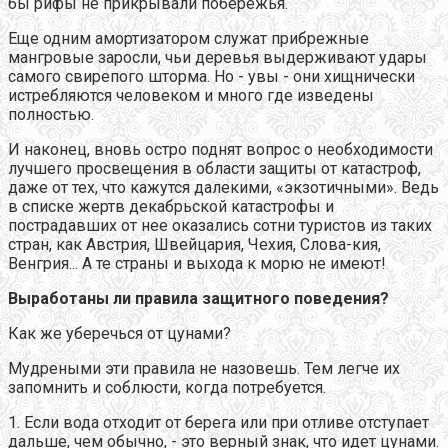
бы рифы не прикрывали побережья.
Еще одним амортизатором служат прибрежные
мангровые заросли, чьи деревья выдерживают удары
самого свирепого шторма. Но - увы - они хищнически
истребляются человеком и много где изведены
полностью.
И наконец, вновь остро поднят вопрос о необходимости
лучшего просвещения в области защиты от катастроф,
даже от тех, что кажутся далекими, «экзотичными». Ведь
в списке жертв декабрьской катастрофы и
пострадавших от нее оказались сотни туристов из таких
стран, как Австрия, Швейцария, Чехия, Слова-кия,
Венгрия... А те страны и выхода к морю не имеют!
Выработаны ли правила защитного поведения?
Как же уберечься от цунами?
Мудреными эти правила не назовешь. Тем легче их
запомнить и соблюсти, когда потребуется.
1. Если вода отходит от берега или при отливе отступает
дальше, чем обычно, - это верный знак, что идет цунами.