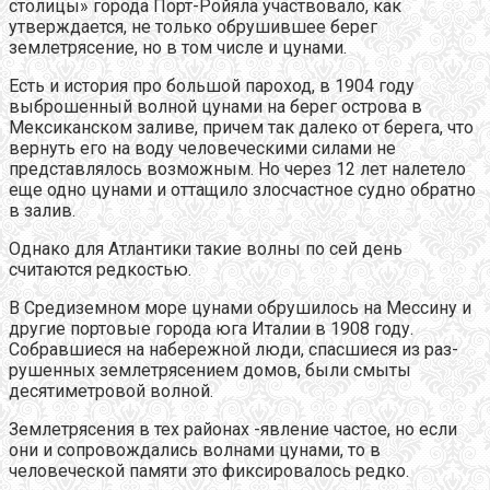
столицы» города Порт-Ройяла участвовало, как
утверждается, не только обрушившее берег
землетрясение, но в том числе и цунами.
Есть и история про большой пароход, в 1904 году
выброшенный волной цунами на берег острова в
Мексиканском заливе, причем так далеко от берега, что
вернуть его на воду человеческими силами не
представлялось возможным. Но через 12 лет налетело
еще одно цунами и оттащило злосчастное судно обратно
в залив.
Однако для Атлантики такие волны по сей день
считаются редкостью.
В Средиземном море цунами обрушилось на Мессину и
другие портовые города юга Италии в 1908 году.
Собравшиеся на набережной люди, спасшиеся из раз-
рушенных землетрясением домов, были смыты
десятиметровой волной.
Землетрясения в тех районах -явление частое, но если
они и сопровождались волнами цунами, то в
человеческой памяти это фиксировалось редко.