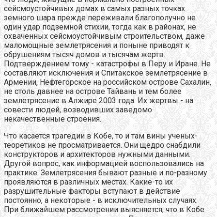
сейсмоустойчивых домах в самых разных точках
земного шара прежде переживали благополучно не
один удар подземной стихии, тогда как в районах, не
охваченных сейсмоустойчивым строительством, даже
маломощные землетрясения и поныне приводят к
обрушениям тысяч домов и тысячам жертв.
Подтверждением тому - катастрофы в Перу и Иране. Не
составляют исключения и Спитакское землетрясение в
Армении, Нефтегорское на российском острове Сахалин,
не столь давнее на острове Тайвань и тем более
землетрясение в Алжире 2003 года. Их жертвы - на
совести людей, возводивших заведомо
некачественные строения.
Что касается трагедии в Кобе, то и там вины ученых-
теоретиков не просматривается. Они щедро снабдили
конструкторов и архитекторов нужными данными.
Другой вопрос, как информацией воспользовались на
практике. Землетрясения бывают разные и по-разному
проявляются в различных местах. Какие-то их
разрушительные факторы вступают в действие
постоянно, а некоторые - в исключительных случаях.
При ближайшем рассмотрении выясняется, что в Кобе