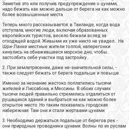
Заметив это или получив предупреждение о цунами,
надо бежать как можно дальше от берега на как можно
более возвышенные места.
Теперь много рассказывается: в Таиланде, когда вода
отступала, многие люди, включая образованных
европейских туристов, весело бежали вслед за
отходящей водой. Живыми их уже никто не увидел... На
Шри-Ланке местные жители толпой, наперегонки
кинулись на обнажившееся морское дно, чтобы...
застолбить себе участки под застройку...
2. При землетрясении, даже не-значительной силы, -
также следует бежать от берега подальше и повыше.
Именно за незнание жестоко поплатились тысячи
жителей и Лиссабона, и Мессины. В обоих случаях
тысячи людей правильно стремились отдалиться от
рушащихся зданий и выбраться на как можно более
открытое место. Но таким показалась городская
набережная. Там они и стали жертвами цунами.
3. Необходимо держаться подальше от берегов рек -
они природные проводники цунами. Волны по их руслам