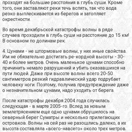
проходят на большие расстояния в глубь суши. Кроме
того, они заставляют реки течь вспять, так что вода
резко выплескивается из берегов и затопляет
окрестности.
Во время декабрьской катастрофы волны в ряде
случаев проходили в глубь суши на расстояние до 15 км!
В основном по долинам рек.
4. Цунами - не штормовые волны, у них иные свойства.
Им не обязательно достигать ре-кордной высоты - 30-
40 и более метров. Очень маленькое цунами способно
причинить немало разрушений и убить оказавшихся на
пути людей. Даже при высоте волны всего 20-50
сантиметров резкий гидравлический удар подрубает
человеку ноги. Поэтому, получив предупреждение даже
о незначительном цунами, надо уходить от берега.
После катастрофы декабря 2004 года случилась
следующая - в марте 2005-го. Вслед за новым
землетрясением еще одно цунами обрушилось на
северный берег Суматры и несколько прилегающих
островков. Волны на сей раз не разошлись далеко, а их
высота составляла «всего-навсего» около трех метров.