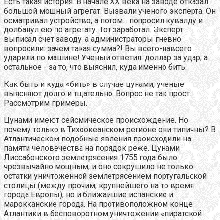
Есть такая история. В начале XX века на заводе отказал
большой мощный агрегат. Вызвали ученого эксперта. Он
осматривал устройство, а потом... попросил кувалду и
долбанул ею по агрегату. Тот заработал. Эксперт
выписал счет заводу, а администраторы гневно
вопросили: зачем такая сумма?! Вы всего-навсего
ударили по машине! Ученый ответил: доллар за удар, а
остальное - за то, что выяснил, куда именно бить.
Как быть и куда «бить» в случае цунами, ученые
выясняют долго и тщательно. Вопрос не так прост.
Рассмотрим примеры.
Цунами имеют сейсмическое происхождение. Но
почему только в Тихоокеанском регионе они типичны? В
Атлантическом подобные явления происходили на
памяти человечества на порядок реже. Цунами
Лиссабонского землетрясения 1755 года было
чрезвычайно мощным, и оно сокрушило не только
остатки уничтоженной землетрясением португальской
столицы (между прочим, крупнейшего на то время
города Европы), но и ближайшие испанские и
марокканские города. На противоположном конце
Атлантики в бесповоротном уничтожении «пиратской