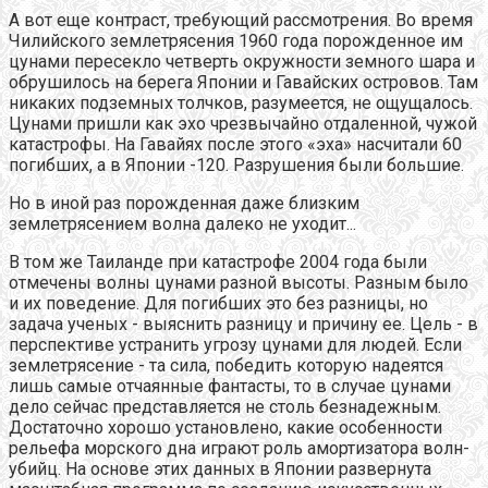
А вот еще контраст, требующий рассмотрения. Во время
Чилийского землетрясения 1960 года порожденное им
цунами пересекло четверть окружности земного шара и
обрушилось на берега Японии и Гавайских островов. Там
никаких подземных толчков, разумеется, не ощущалось.
Цунами пришли как эхо чрезвычайно отдаленной, чужой
катастрофы. На Гавайях после этого «эха» насчитали 60
погибших, а в Японии -120. Разрушения были большие.
Но в иной раз порожденная даже близким
землетрясением волна далеко не уходит...
В том же Таиланде при катастрофе 2004 года были
отмечены волны цунами разной высоты. Разным было
и их поведение. Для погибших это без разницы, но
задача ученых - выяснить разницу и причину ее. Цель - в
перспективе устранить угрозу цунами для людей. Если
землетрясение - та сила, победить которую надеятся
лишь самые отчаянные фантасты, то в случае цунами
дело сейчас представляется не столь безнадежным.
Достаточно хорошо установлено, какие особенности
рельефа морского дна играют роль амортизатора волн-
убийц. На основе этих данных в Японии развернута