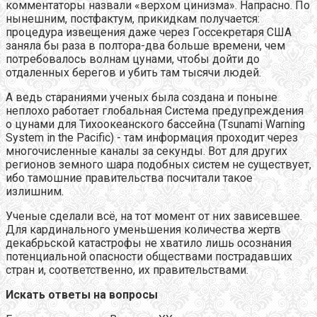
комментаторы назвали «верхом цинизма». Напрасно. По
нынешним, постфактум, прикидкам получается:
процедура извещения даже через Госсекретаря США
заняла бы раза в полтора-два больше времени, чем
потребовалось волнам цунами, чтобы дойти до
отдаленных берегов и убить там тысячи людей.
А ведь стараниями ученых была создана и поныне
неплохо работает глобальная Система предупреждения
о цунами для Тихоокеанского бассейна (Tsunami Warning
System in the Pacific) - там информация проходит через
многочисленные каналы за секунды. Вот для других
регионов земного шара подобных систем не существует,
ибо тамошние правительства посчитали такое
излишним.
Ученые сделали всё, на тот момент от них зависевшее.
Для кардинального уменьшения количества жертв
декабрьской катастрофы не хватило лишь осознания
потенциальной опасности обществами пострадавших
стран и, соответственно, их правительствами.
Искать ответы на вопросы