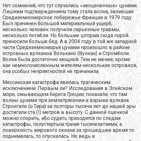
Нет сомнений, что тут случались «неоцененные» цунами.
Лишним подтверждением тому стала волна, залившая
Средиземноморское побережье Франции в 1979 году.
Был причинен большой материальный ущерб,
несколько человек получили серьезные травмы,
несколько погибли. Но большие шторма сюда порой
приносили больше бед. А в 2004 году в той же западной
части Средиземноморья цунами произошло в районе
островных вулканов Волькано (Вулкан) и Стромболи.
Волна была достаточно мощной. Тем не менее, кроме
как немногочисленным жителям нескольких островков,
она особых неприятностей не причинила.
Мессинская катастрофа явилась трагическим
исключением. Первым ли? Исследования в Эгейском
море, омывающем берега Греции, показали, что там
волны цунами при землетрясении и взрыве вулкана
Стронгиле (о.Тира) за полторы тысячи лет до нашей эры
достигали ста (!) метров в высоту. С данной оценкой
можно спорить, ибо судить приходится по следам
катастрофы, полустертым тремя тысячелетиями, а
поверхность мирового океана за прошедшее время то
поднималась, то опускалась. Но ведь и