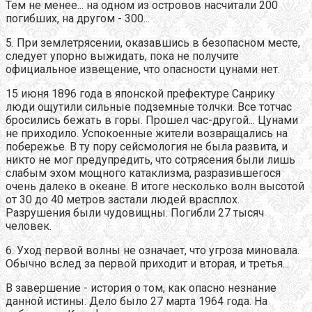
Тем не менее... на одном из островов насчитали 200
погибших, на другом - 300...
5. При землетрясении, оказавшись в безопасном месте,
следует упорно выжидать, пока не получите
официальное извещение, что опасности цунами нет.
15 июня 1896 года в японской префектуре Санрику
люди ощутили сильные подземные толчки. Все тотчас
бросились бежать в горы. Прошел час-другой... Цунами
не приходило. Успокоенные жители возвращались на
побережье. В ту пору сейсмология не была развита, и
никто не мог предупредить, что сотрясения были лишь
слабым эхом мощного катаклизма, разразившегося
очень далеко в океане. В итоге несколько волн высотой
от 30 до 40 метров застали людей врасплох.
Разрушения были чудовищны. Погибли 27 тысяч
человек.
6. Уход первой волны не означает, что угроза миновала.
Обычно вслед за первой приходит и вторая, и третья...
В завершение - история о том, как опасно незнание
данной истины. Дело было 27 марта 1964 года. На