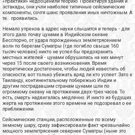
«практики» недооценили теорию. Проектируя здания и
эстакады, они учли наиболее типичные сейсмические
компоненты, сочтя шанс проявления иных ничтожным. А
те... проявились.
Немало упреков в адрес науки слышится и теперь - для
этого дало почву цунами в Индийском океане.
Бесспорно, от удара порожденных землетрясением
волн по берегам Суматры (где погибло свыше 160
тысяч человек) никто не успел бы предохранить
местных жителей - цунами обрушились на них минут
через 15 после своего возникновения. Время
теоретически достаточное, чтобы людей известить об
опасности, вот только убежать вряд ли кто успеет. Зато к
Таиланду, континентальному побережью Индии и
другим пострадавшим странам цунами шли по
огромному океану на протяжении двух-трех часов. То
есть, смерть надвигалась медленно. И никто из будущих
жертв на протяжении этого времени не подозревал о ее
приближении.
Сейсмические станции, расположенные по всему
земному шару, сразу зафиксировали факт чрезвычайно
мощного землетрясения севернее Суматры (ныне это