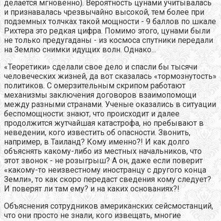
делается мгновенно). Вероятность цунами учитывалась
и признавалась чрезвычайно высокой, тем более при
подземных толчках такой мощности - 9 баллов по шкале
Рихтера это редкая цифра. Помимо этого, цунами были
не только предугаданы - из космоса спутники передали
на Землю снимки идущих волн. Однако...
«Теоретики» сделали свое дело и спасли бы тысячи
человеческих жизней, да вот сказалась «тормознутость»
политиков. С омерзительным скрипом работают
механизмы заключения договоров взаимопомощи
между разными странами. Ученые оказались в ситуации
беспомощности: знают, что происходит и далее
продолжится жутчайшая катастрофа, но пребывают в
неведении, кого известить об опасности. Звонить,
например, в Таиланд? Кому именно?! И как долго
объяснять какому-либо из местных начальников, что
этот звонок - не розыгрыш? А он, даже если поверит
«какому-то неизвестному иностранцу с другого конца
Земли», то как скоро передаст сведения кому следует?
И поверят ли там ему? и на каких основаниях?!
Объяснения сотрудников американских сейсмостанций,
что они просто не знали, кого извещать, многие