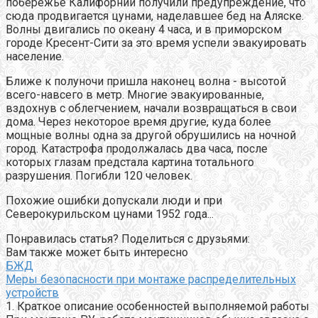
побережье Калифорнии получили предупреждение, что
сюда продвигается цунами, наделавшее бед на Аляске.
Волны двигались по океану 4 часа, и в приморском
городе Кресент-Сити за это время успели эвакуировать
население.
Ближе к полуночи пришла наконец волна - высотой
всего-навсего в метр. Многие эвакуированные,
вздохнув с облегчением, начали возвращаться в свои
дома. Через некоторое время другие, куда более
мощные волны одна за другой обрушились на ночной
город. Катастрофа продолжалась два часа, после
которых глазам предстала картина тотального
разрушения. Погибли 120 человек.
Похожие ошибки допускали люди и при
Северокурильском цунами 1952 года...
Понравилась статья? Поделиться с друзьями:
Вам также может быть интересно
БЖД
Меры безопасности при монтаже распределительных
устройств
1. Краткое описание особенностей выполняемой работы