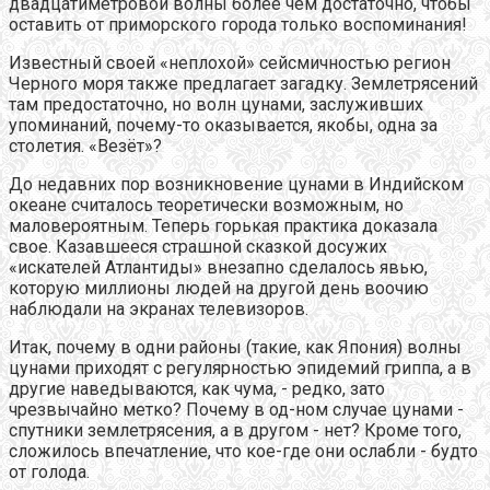
двадцатиметровой волны более чем достаточно, чтобы
оставить от приморского города только воспоминания!
Известный своей «неплохой» сейсмичностью регион
Черного моря также предлагает загадку. Землетрясений
там предостаточно, но волн цунами, заслуживших
упоминаний, почему-то оказывается, якобы, одна за
столетия. «Везёт»?
До недавних пор возникновение цунами в Индийском
океане считалось теоретически возможным, но
маловероятным. Теперь горькая практика доказала
свое. Казавшееся страшной сказкой досужих
«искателей Атлантиды» внезапно сделалось явью,
которую миллионы людей на другой день воочию
наблюдали на экранах телевизоров.
Итак, почему в одни районы (такие, как Япония) волны
цунами приходят с регулярностью эпидемий гриппа, а в
другие наведываются, как чума, - редко, зато
чрезвычайно метко? Почему в од-ном случае цунами -
спутники землетрясения, а в другом - нет? Кроме того,
сложилось впечатление, что кое-где они ослабли - будто
от голода.