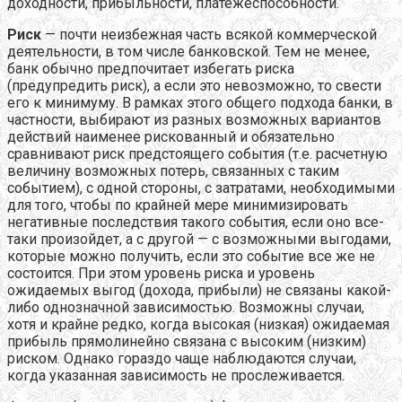
доходности, прибыльности, платежеспособности.
Риск
— почти неизбежная часть всякой коммерческой
деятельности, в том числе банковской. Тем не менее,
банк обычно предпочитает избегать риска
(предупредить риск), а если это невозможно, то свести
его к минимуму. В рамках этого общего подхода банки, в
частности, выбирают из разных возможных вариантов
действий наименее рискованный и обязательно
сравнивают риск предстоящего события (т.е. расчетную
величину возможных потерь, связанных с таким
событием), с одной стороны, с затратами, необходимыми
для того, чтобы по крайней мере минимизировать
негативные последствия такого события, если оно все-
таки произойдет, а с другой — с возможными выгодами,
которые можно получить, если это событие все же не
состоится. При этом уровень риска и уровень
ожидаемых выгод (дохода, прибыли) не связаны какой-
либо однозначной зависимостью.
Возможны случаи,
хотя и крайне редко, когда высокая (низкая) ожидаемая
прибыль прямолинейно связана с высоким (низким)
риском. Однако гораздо чаще наблюдаются случаи,
когда указанная зависимость не прослеживается.