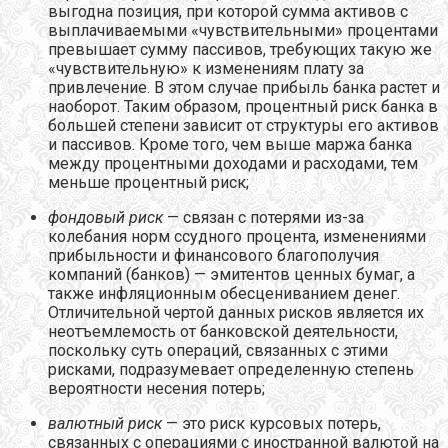
выгодна позиция, при которой сумма активов с
выплачиваемыми «чувствительными» процентами
превышает сумму пассивов, требующих такую же
«чувствительную» к изменениям плату за
привлечение. В этом случае прибыль банка растет и
наоборот. Таким образом, процентный риск банка в
большей степени зависит от структуры его активов
и пассивов. Кроме того, чем выше маржа банка
между процентными доходами и расходами, тем
меньше процентный риск;
фондовый риск
— связан с потерями из-за
колебания норм ссудного процента, изменениями
прибыльности и финансового благополучия
компаний (банков) — эмитентов ценных бумаг, а
также инфляционным обесцениванием денег.
Отличительной чертой данных рисков является их
неотъемлемость от банковской деятельности,
поскольку суть операций, связанных с этими
рисками, подразумевает определенную степень
вероятности несения потерь;
валютный риск
— это риск курсовых потерь,
связанных с операциями с иностранной валютой на