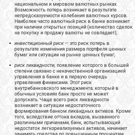
национальном и мировом валютных рынках.
Возможность потерь возникает в результате
непредсказуемости колебания валютных курсов.
Наиболее часто валютный риск в банке возникает
при наличии открытых позиций (количество сделок
на покупку и продажу валюты не совпадает);
инвестиционный риск —
это риск потерь в
результате изменения размера портфеля ценных
бумаг или ситуации на рынке ценных бумаг;
риск ликвидности,
появление которого в большей
степени связано с некачественной организацией
управления в банке и в первую очередь
управления финансами. Этот риск
внутрибанковского менеджмента, который в
обычных условиях банк просто не может
допускать. Чаще всего риск ликвидности
возникает в ситуации недостаточного
формирования банком ликвидных активов. Кроме
того, вследствие оттока вкладов, вызванного
различными причинами, банк, испытывающий
недостаток легкореализуемых активов, начинает
занимать средства по повышенным процентам,