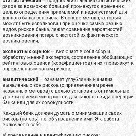
статистический
— предполагает анализ статистических
рядов за возможно больший промежуток времени с
целью определения приемлемой и недопустимой для
данного банка зон риска. В основе метода, который
может быть использован при оценке самых разных
видов рисков банка, лежат сравнения вероятностей
возникновения потерь с частотой их фактического
возникновения;
экспертных оценок
— включает в себя сбор и
обработку мнений экспертов, составление обобщающих
рейтинговых оценок (коэффициентов) и их «привязку» к
определенным зонам рисков;
аналитический
— означает углубленный анализ
выявленных зон рисков (с привлечением ранее
названных методов) с целью установить оптимальные
уровни приемлемых рисков для каждого вида операций
банка или для их совокупности.
Каждый банк должен думать о минимизации своих
рисков (потерь), т.е. об управлении ими. Эта работа
включает в себя:
а) предвидение и идентификацию рисков;