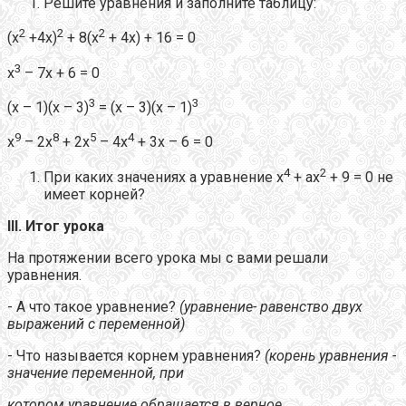
Решите уравнения и заполните таблицу:
2
2
2
(х
+4х)
+ 8(х
+ 4х) + 16 = 0
3
х
– 7х + 6 = 0
3
3
(х – 1)(х – 3)
= (х – 3)(х – 1)
9
8
5
4
х
– 2х
+ 2х
– 4х
+ 3х – 6 = 0
4
2
При каких значениях а уравнение х
+ ах
+ 9 = 0 не
имеет корней?
III
. Итог урока
На протяжении всего урока мы с вами решали
уравнения.
- А что такое уравнение?
(уравнение- равенство двух
выражений с переменной)
- Что называется корнем уравнения?
(корень уравнения -
значение переменной, при
котором уравнение обращается в верное