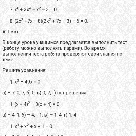
6
4
2
х
+ 3х
– х
– 3 = 0;
2
2
(2х
+7х – 8)(2х
+ 7х – 3) – 6 = 0.
V
. Тест.
В конце урока учащимся предлагается выполнить тест
(работу можно выполнять парами). Во время
выполнения теста ребята проверяют свои знания по
теме.
Решите уравнения:
3
х
– 49х = 0
а) – 7; 0; 7; б) 0; в) 0; 7; г) нет решения
2
(х + 4)
– 3(х + 4) = 0
а) – 4; 1; б) – 4; - 1; в) – 1; 4; г) 1; 4
3
2
х
+ х
+ х + 1 = 0