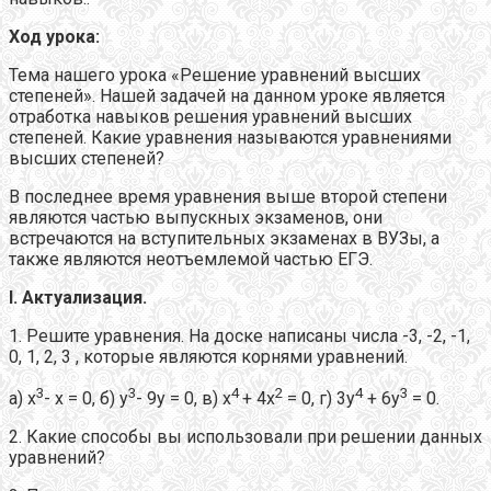
Ход урока:
Тема нашего урока «Решение уравнений высших
степеней». Нашей задачей на данном уроке является
отработка навыков решения уравнений высших
степеней. Какие уравнения называются уравнениями
высших степеней?
В последнее время уравнения выше второй степени
являются частью выпускных экзаменов, они
встречаются на вступительных экзаменах в ВУЗы, а
также являются неотъемлемой частью ЕГЭ.
I
. Актуализация.
1. Решите уравнения. На доске написаны числа -3, -2, -1,
0, 1, 2, 3 , которые являются корнями уравнений.
3
3
4
2
4
3
а) х
- х = 0, б) у
- 9у = 0, в) х
+ 4х
= 0, г) 3у
+ 6у
= 0.
2. Какие способы вы использовали при решении данных
уравнений?