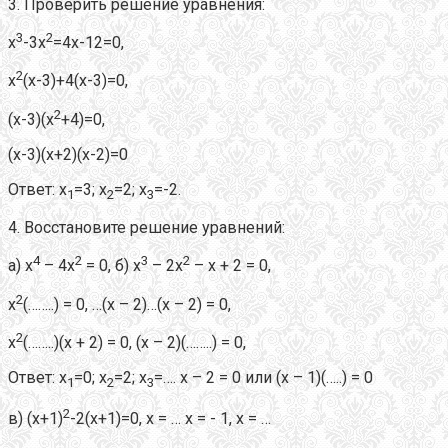
3. Проверить решение уравнения:
3
2
х
-3х
=4х-12=0,
2
х
(х-3)+4(х-3)=0,
2
(х-3)(х
+4)=0,
(х-3)(х+2)(х-2)=0
Ответ: х
=3; х
=2; х
=-2.
1
2
3
4. Восстановите решение уравнений:
4
2
3
2
а) х
– 4х
= 0, б) х
– 2х
– х + 2 = 0,
2
х
(……..) = 0, …(х – 2)…(х – 2) = 0,
2
х
(……..)(х + 2) = 0, (х – 2)(……..) = 0,
Ответ: х
=0; х
=2; х
=…. х – 2 = 0 или (х – 1)(…..) = 0
1
2
3
2
в) (х+1)
-2(х+1)=0, х = … х = - 1, х = …