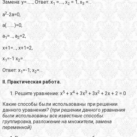
Замена: у=……, Ответ: х
=…., х
= 1, х
=…
1
2
3
2
а
-2а=0,
а(……..)=0,
а
=…, а
=2,
1
2
х+1=…, х+1=2,
х
=-1 х
=…
1
2
Ответ: х
=-1; х
=…
1
2
II
. Практическая работа.
5
4
3
2
Решите уравнение:
х
+ х
+ 3х
+ 3х
+ 2х + 2 = 0
Какие способы были использованы при решении
данного уравнения?
(при решении данного уравнения
были использованы все известные способы:
группировка, разложение на множители, замена
переменной)