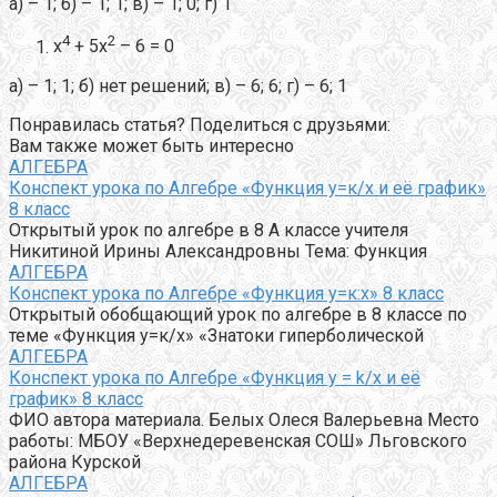
а) – 1; б) – 1; 1; в) – 1; 0; г) 1
4
2
х
+ 5х
– 6 = 0
а) – 1; 1; б) нет решений; в) – 6; 6; г) – 6; 1
Понравилась статья? Поделиться с друзьями:
Вам также может быть интересно
АЛГЕБРА
Конспект урока по Алгебре «Функция у=к/х и её график»
8 класс
Открытый урок по алгебре в 8 А классе учителя
Никитиной Ирины Александровны Тема: Функция
АЛГЕБРА
Конспект урока по Алгебре «Функция у=к:х» 8 класс
Открытый обобщающий урок по алгебре в 8 классе по
теме «Функция у=к/х» «Знатоки гиперболической
АЛГЕБРА
Конспект урока по Алгебре «Функция y = k/x и её
график» 8 класс
ФИО автора материала. Белых Олеся Валерьевна Место
работы: МБОУ «Верхнедеревенская СОШ» Льговского
района Курской
АЛГЕБРА