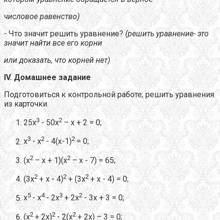
числовое равенство)
- Что значит решить уравнение?
(решить уравнение- это
значит найти все его корни
или доказать, что корней нет)
IV
. Домашнее задание
Подготовиться к контрольной работе; решить уравнения
из карточки.
3
2
25х
- 50х
– х + 2 = 0;
3
2
2
х
- х
- 4(х-1)
= 0;
2
2
(х
– х + 1)(х
– х - 7) = 65;
2
2
2
(3х
+ х - 4)
+ (3х
+ х - 4) = 0;
5
4
3
2
х
- х
- 2х
+ 2х
- 3х + 3 = 0;
2
2
2
(х
+ 2х)
- 2(х
+ 2х) – 3 = 0;