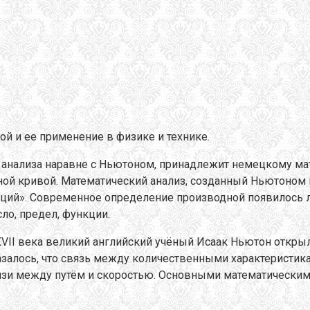
й и ее применение в физике и технике.
 анализа наравне с Ньютоном, принадлежит немецкому мат
ной кривой. Математический анализ, созданный Ньютоном 
кций». Современное определение производной появилось л
ло, предел, функции.
 XVII века великий английский учёный Исаак Ньютон откры
казалось, что связь между количественными характеристи
связи между путём и скоростью. Основными математически