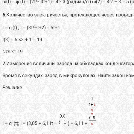
2
ω(t) = φ՛(t) = (2t
- 3t+1)= 4t- 3 (радиан/с.) ω(2) = 4·2 – 3 = 5 
6.
Количество электричества, протекающее через проводник
’
2
’
I = q
(t) ; I = (3t
+t+2)
= 6t+1
I(3) = 6 ×3 + 1 = 19
Ответ:
19.
7.
Измерения величины заряда на обкладках конденсатора по
Время в секундах, заряд в микрокулонах. Найти закон из
Решение
.
1
I = q
(t); I = (3,05 + 6,11t –
) = 6,11 +