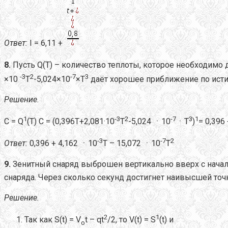
Ответ
:
I = 6,11 +
8.
Пусть Q(T) – количество теплоты, которое необходимо д
-3
2
-7
3
×10
T
-5,024×10
×T
даёт хорошее приближение по истин
Решение.
1
-3
2
-7
3
1
С = Q
(T) C = (0,396T+2,081·10
T
-5,024 ㆍ10
ㆍT
)
= 0,396
-3
-7
2
Ответ:
0,396 + 4,162 ㆍ10
T – 15,072 ㆍ10
T
9.
Зенитный снаряд выброшен вертикально вверх с нача
снаряда. Через сколько секунд достигнет наивысшей точк
Решение.
2
1
Так как S(t) = V
t – qt
/2, то V(t) = S
(t) и
o