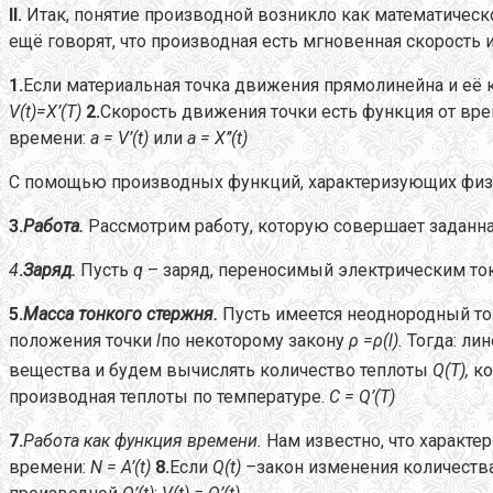
II
.
Итак, понятие производной возникло как математичес
ещё говорят, что производная есть мгновенная скорость
1.
Если материальная точка движения прямолинейна и её 
V
(
t
)=
X
’(
T
)
2.
Скорость движения точки есть функция от вре
времени:
a
=
V
’(
t
)
или
a
=
X
’’(
t
)
С помощью производных функций, характеризующих физич
3.
Работа.
Рассмотрим работу, которую совершает заданн
4
.
Заряд.
Пусть
q
– заряд, переносимый электрическим то
5.
Масса тонкого стержня.
Пусть имеется неоднородный тон
положения точки
l
по некоторому закону
ρ
=ρ(
l
).
Тогда: ли
вещества и будем вычислять количество теплоты
Q
(
T
),
ко
производная теплоты по температуре.
C
=
Q
’(
T
)
7.
Работа как функция времени.
Нам известно, что характе
времени:
N
=
A
’(
t
)
8.
Если
Q
(
t
) –
закон изменения количеств