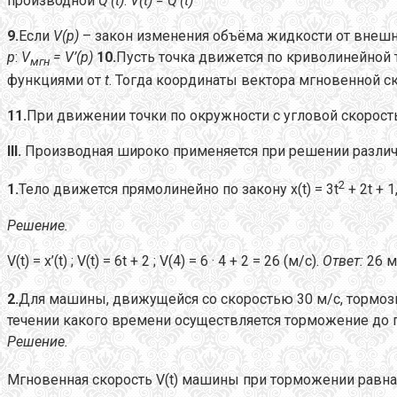
производной
Q
’(
t
)
:
V
(
t
) =
Q
’(
t
)
9.
Если
V
(
p
)
– закон изменения объёма жидкости от внеш
p
:
V
=
V
’(
p
)
10.
Пусть точка движется по криволинейной
мгн
функциями от
t
. Тогда координаты вектора мгновенной 
11.
При движении точки по окружности с угловой скорос
III
.
Производная широко применяется при решении различ
2
1.
Тело движется прямолинейно по закону x(t) = 3t
+ 2t + 
Решение.
V(t) = x’(t)
; V(t) = 6t + 2 ;
V(4) = 6 · 4 + 2 = 26 (м/с).
Ответ:
26 м
2.
Для машины, движущейся со скоростью 30 м/с, тормозно
течении какого времени осуществляется торможение до 
Решение.
Мгновенная скорость V(t) машины при торможении равна прои