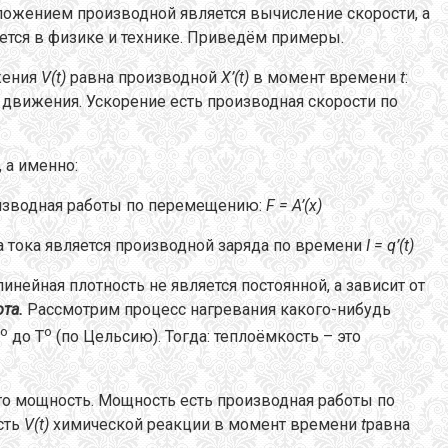
ложением производной является вычисление скорости, а
ется в физике и технике. Приведём примеры.
жения
V
(
t
)
равна производной
X
’(
t
)
в момент времени
t
:
 движения. Ускорение есть производная скорости по
 а именно:
оизводная работы по перемещению:
F
=
A
’(
x
)
а тока является производной заряда по времени
I
=
q
’(
t
)
инейная плотность не является постоянной, а зависит от
ота.
Рассмотрим процесс нагревания какого-нибудь
о
о
до T
(по Цельсию). Тогда: теплоёмкость – это
это мощность. Мощность есть производная работы по
сть
V
(
t
)
химической реакции в момент времени
t
равна