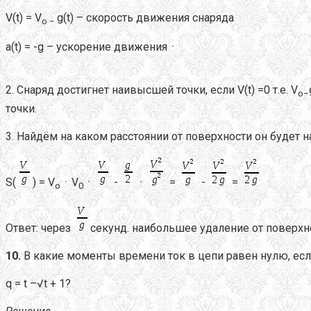
V(t) = V
g(t) – скорость движения снаряда
o
−
a(t) = -g – ускорение движенияㆍ
2. Снаряд достигнет наивысшей точки, если V(t) =0 т.е. V
o
−
точки.
3. Найдём на каком расстоянии от поверхности он будет н
S(
) = V
ㆍV
ㆍ
-
ㆍ
=
-
=
o
0
Ответ: через
секунд. наибольшее удаление от поверхн
10.
В какие моменты времени ток в цепи равен нулю, есл
q = t –√t + 1?