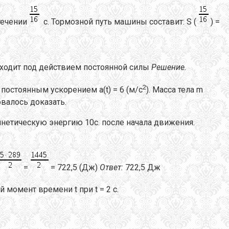
течении
с. Тормозной путь машины составит: S (
) =
оисходит под действием постоянной силы
Решение.
2
тся с постоянным ускорением а(t) = 6 (м/с
). Масса тела m
овалось доказать.
 кинетическую энергию 10с. после начала движения.
=
= 722,5 (Дж)
Ответ:
722,5 Дж
 момент времени t при t = 2 с.