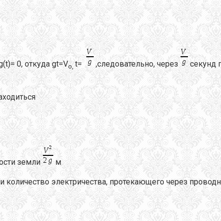
g(t)= 0, откуда gt=V
t=
,следовательно, через
секунд 
o
,
аходиться
ости земли
м
и количество электричества, протекающего через проводн