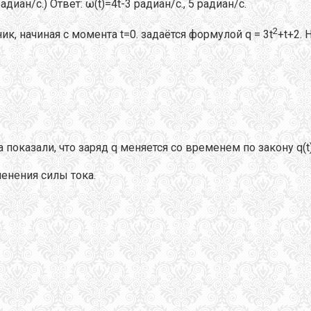
(радиан/с.) Ответ: ω(t)=4t-3 радиан/с., 5 радиан/с.
2
, начиная с момента t=0. задаётся формулой q = 3t
+t+2. 
казали, что заряд q меняется со временем по закону q(t) 
менения силы тока.