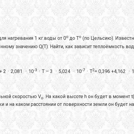
о
o
ля нагревания 1 кг.воды от 0
до T
(по Цельсию). Известно
ному значению Q(T). Найти, как зависит теплоёмкость вод
-3
-7
2
 + 2ㆍ2,081 ㆍ10
ㆍT – 3 ㆍ5,024 ㆍ10
ㆍT
= 0,396 +4,162 ㆍ
льной скоростью V
. На какой высоте h он будет в момент 
о
и и на каком расстоянии от поверхности земли он будет н