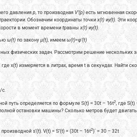
него давления
p
, то производная
V
’(
p
)
есть мгновенная ско
 траектории. Обозначим координаты точки
x
(
t
)
и
y
(
t
).
Эти коо
скорости в момент времени
t
равны
x
(
t
)
и
y
(
t
).
тью
ω
(
t
)
по закону
µ(
t
)
, имеем
ω
(
t
)=
φ
’(
t
)
ных физических задач. Рассмотрим решение нескольких з
1, где x(t) измеряется в литрах, время t в секундах. Найти 
/с.
2
й путь определяется по формуле S(t) = 30t – 16t
, где S(t
полной остановки машины? Сколько метров будет двигать
2
зводной s’(t). V(t) = S’(t) = (30t – 16t
)՛ = 30 – 32t