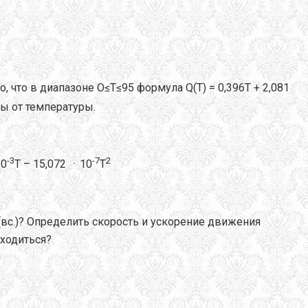
, что в диапазоне O≤T≤95 формула Q(T) = 0,396T + 2,081
ы от температуры.
-3
-7
2
10
T – 15,072 ㆍ10
T
t(вс.)? Определить скорость и ускорение движения
аходиться?