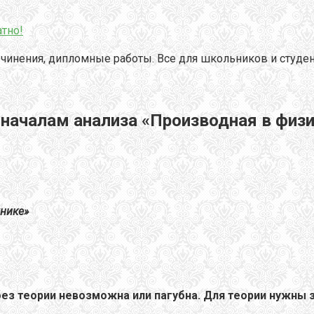
тно!
чинения, дипломные работы. Все для школьников и студен
и началам анализа «Производная в физи
хнике»
без теории невозможна или пагубна. Для теории нужны з