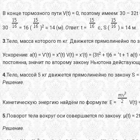
В конце тормозного пути V(t) = 0, поэтому имеем: 30 – 32t 
2
30 ·
= 16 (
)
≈ 14 (м).
Ответ:
t =
с.; S (
) ≈ 14 м.
3.
Тело, масса которого m кг. Движется прямолинейно по зак
2
Ускорение: а(t) = V’(t) = x’’(t) V(t) = x’(t) = (3t
+ t)׳ = 6
постоянна, значит по второму закону Ньютона действующая 
4.
Тело, массой 5 кг движется прямолинейно по закону S = 
Решение.
Кинетическую энергию найдём по формуле: E =
V(t) =
5.
Поворот тела вокруг оси совершается по закону: µ(t) = 2
Решение.