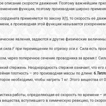
кое описание скорости движения. Поэтому важнейшим при
 изменения функции, поэтому производная широко применя
координата применяется по закону
X
(
t
),
то скорость её дви
мени, а производная этой функции называется ускорением
еские явления, задаются и другие физические величины,
ая сила
F
при перемещении по отрезку оси
x
.
Сила есть пр
ком, через поперечное сечение проводника за время
t
.
Сил
кий стержень. Неоднородность стержня означает, что его л
нейная плотность – это производная массы по длине:
6
.Тепл
торое необходимо, чтобы нагреть 1 кг. Этого вещества от 0
ристика работы, определяющая её скорость по времени – 
а вещества, вступившего в химическую реакцию, то скоро