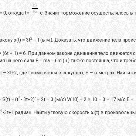
= 0, откуда t=
с. Значит торможение осуществлялось в 
2
ону x(t) = 3t
+ t (в м.). Доказать, что движение тела пр
t + 1 a(t) = (6t + 1) = 6. При данном законе движения тело движе
на него сила F = ma = 6m (н.) также постоянна, что и треб
t – 3t+2, где t измеряется в секундах, S – в метрах. Найти
2
 S(t) = (t
- 3t+2)՛ = 2t – 3 (м/с) V(10) = 2 × 10 – 3 = 17 м/с E =
2
t
-3t+1 радиан. Найти угловую скорость ω(t) в произвольный