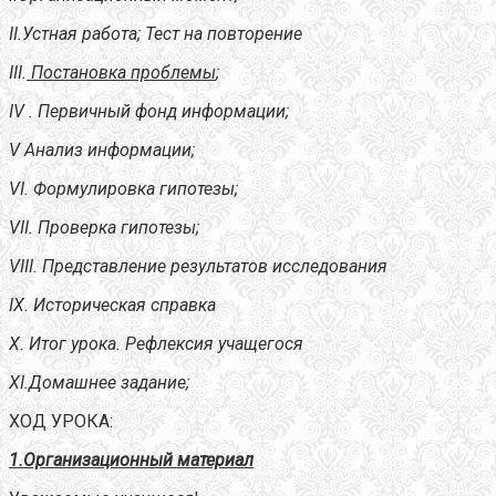
II
.Устная работа; Тест на повторение
III
.
Постановка проблемы
;
IV
. Первичный фонд информации;
V
Анализ информации;
VI
. Формулировка гипотезы;
VII
. Проверка гипотезы;
VIII
. Представление результатов исследования
IX
. Историческая справка
X
. Итог урока. Рефлексия учащегося
XI
.Домашнее задание;
ХОД УРОКА:
1.Организационный материал