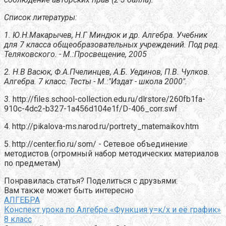
Список литературы:
1. Ю.Н.Макарычев, Н.Г Миндюк и др. Алгебра. Учебник
для 7 класса общеобразовательных учреждений. Под ред.
Теляковского. - М.:Просвещение, 2005
2. Н.В Васюк, Ф.А.Пчелинцев, А.Б. Уединов, П.В. Чулков.
Алгебра. 7 класс. Тесты - М.:"Издат - школа 2000".
3.
http://files.school-collection.edu.ru/dlrstore/260fb1fa-
910c-4dc2-b327-1a456d104e1f/D-406_corr.swf
4. http://pikalova-ms.narod.ru/portrety_matemaikov.htm
5. http://center.fio.ru/som/ - Cетевое объединение
методистов (огромный набор методических материалов
по предметам)
Понравилась статья? Поделиться с друзьями:
Вам также может быть интересно
АЛГЕБРА
Конспект урока по Алгебре «Функция у=к/х и её график»
8 класс