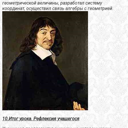
геометрической величины, разработал систему
координат, осуществил связь алгебры с геометрией.
10.Итог урока. Рефлексия учащегося