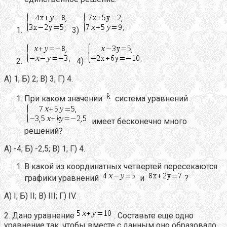
3)
4)
А) 1; Б) 2; В) 3; Г) 4.
При каком значении
система уравнений
имеет бесконечно много
решений?
А) -4; Б) -2,5; В) 1; Г) 4.
В какой из координатных четвертей пересекаются
графики уравнений
и
?
А) I; Б) II; В) III; Г) IV.
2. Дано уравнение
. Составьте еще одно
уравнение так, чтобы вместе с данным оно образовало