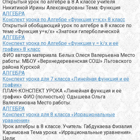
Открытый урок по алгебре в 8 А классе учителя
Никитиной Ирины Александровны Тема: Функция
АЛГЕБРА
Конспект урока по Алгебре «Функция у=к:х» 8 класс
Открытый обобщающий урок по алгебре в 8 классе по
теме «Функция у=к/х» «Знатоки гиперболической
АЛГЕБРА
Конспект урока по Алгебре «Функция y = k/x и её
график» 8 класс
ФИО автора материала. Белых Олеся Валерьевна Место
работы: МБОУ «Верхнедеревенская СОШ» Льговского
района Курской
АЛГЕБРА
Конспект урока для 7 класса «Линейная функция и её
график»
ПЛАН-КОНСПЕКТ УРОКА «Линейная функция и её
график» ФИО (полностью): Одышева Ольга
Валентиновна Место работы:
АЛГЕБРА
Конспект урока для 8 класса «Иррациональные
уравнения»
Урок алгебры в 8 классе. Учитель: Габдукаева Физалия
Каримовна Тема урока: «Иррациональные уравнения».
Цели: