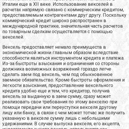
Италии еще в XII веке. Использование векселей в
расчетах напрямую связано с коммерческим кредитом,
предоставляемым контрагентами друг другу. Поскольку
коммерческий кредит широко распространен в
международной практике, значительная часть расчетов
по товарным сделкам осуществляется с помощью
векселей.
Вексель предоставляет немало преимуществ в
экономической жизни главным образом вследствие
способности являться инструментом кредита и платежа.
Из-за быстроты взыскания и ограничения со стороны
должника возможных возражений гораздо легче
сделать заем под вексель, чем под обыкновенное
заемное обязательство. Кроме быстроты оформления и
легкости взыскания, предоставление вексельного
кредита удобно еще и тем, что кредитор, получив
вексель за выданную в заем сумму, сразу может
реализовать свои требования по этому векселю при
помощи передачи или переуступки векселя другому
лицу или банку, в связи с чем может тотчас же получить
указанную в векселе сумму лишь с небольшими
удержаниями. В случае выпуска векселя, его акцепта,