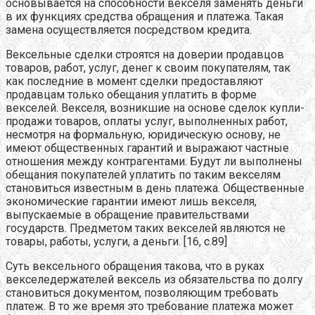
основывается на способности векселя заменять деньги
в их функциях средства обращения и платежа. Такая
замена осуществляется посредством кредита.
Вексельные сделки строятся на доверии продавцов
товаров, работ, услуг, денег к своим покупателям, так
как последние в момент сделки предоставляют
продавцам только обещания уплатить в форме
векселей. Векселя, возникшие на основе сделок купли-
продажи товаров, оплаты услуг, выполненных работ,
несмотря на формальную, юридическую основу, не
имеют общественных гарантий и выражают частные
отношения между контрагентами. Будут ли выполнены
обещания покупателей уплатить по таким векселям
становиться известным в день платежа. Общественные
экономические гарантии имеют лишь векселя,
выпускаемые в обращение правительствами
государств. Предметом таких векселей являются не
товары, работы, услуги, а деньги. [16, с.89]
Суть вексельного обращения такова, что в руках
векселедержателей вексель из обязательства по долгу
становиться документом, позволяющим требовать
платеж. В то же время это требование платежа может