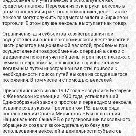
индоссамента и учета вексель используется как
средство платежа. Переходя из рук в руки, вексель в
этом отношении играет роль помощника денег. Также
векселя могут служить предметом залога и биржевой
торговли. В этом случае вексель выступает как товар.
Ограничения для субъектов хозяйствования при
осуществлении внешнеэкономической деятельности в
части расчетов национальной валютой, проблемы при
осуществлении товарообменных операций в связи с
введением понятия учетной цены и рентного платежа с
суммы товарообмена, сложности с приобретением
легальным путем иностранной валюты привели к
необходимости поиска путей выхода из создавшегося
положения. В том числе и с помощью векселей.
Присоединение в июле 1997 года Республики Беларусь
к Женевской конвенции 1930 года, установившей
Единообразный закон о простом и переводном векселе,
издание ряда указов Президентом РБ, выход ряда
постановлений Совета Министров РБ и положений
Национального банка РБ о регулировании вексельного
обращения создали законодательную базу для
использования векселей в деятельности субъектов