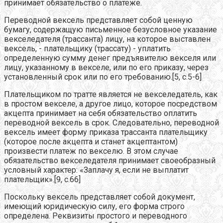
принимает обязательство о платеже.
Переводной вексель представляет собой ценную
бумагу, содержащую письменное безусловное указание
векселедателя (трассанта) лицу, на которое выставлен
вексель, - плательщику (трассату) - уплатить
определенную сумму денег предъявителю векселя или
лицу, указанному в векселе, или по его приказу, через
установленный срок или по его требованию.[5, с.5-6]
Плательщиком по тратте является не векселедатель, как
в простом векселе, а другое лицо, которое посредством
акцепта принимает на себя обязательство оплатить
переводной вексель в срок. Следовательно, переводной
вексель имеет форму приказа трассанта плательщику
(которое после акцепта и станет акцептантом)
произвести платеж по векселю. В этом случае
обязательство векселедателя принимает своеобразный
условный характер: «Заплачу я, если не выплатит
плательщик».[9, с.66]
Поскольку вексель представляет собой документ,
имеющий юридическую силу, его форма строго
определена. Реквизиты простого и переводного