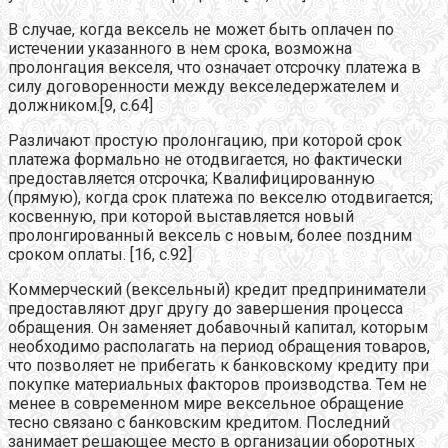
В случае, когда вексель не может быть оплачен по
истечении указанного в нем срока, возможна
пролонгация векселя, что означает отсрочку платежа в
силу договоренности между векселедержателем и
должником.[9, с.64]
Различают простую пролонгацию, при которой срок
платежа формально не отодвигается, но фактически
предоставляется отсрочка; Квалифицированную
(прямую), когда срок платежа по векселю отодвигается;
косвенную, при которой выставляется новый
пролонгированный вексель с новым, более поздним
сроком оплаты. [16, с.92]
Коммерческий (вексельный) кредит предприниматели
предоставляют друг другу до завершения процесса
обращения. Он заменяет добавочный капитал, которым
необходимо располагать на период обращения товаров,
что позволяет не прибегать к банковскому кредиту при
покупке материальных факторов производства. Тем не
менее в современном мире вексельное обращение
тесно связано с банковским кредитом. Последний
занимает решающее место в организации оборотных