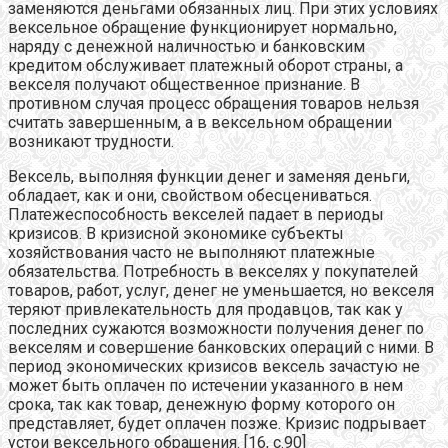
заменяются деньгами обязанных лиц. При этих условиях
вексельное обращение функционирует нормально,
наряду с денежной наличностью и банковским
кредитом обслуживает платежный оборот страны, а
векселя получают общественное признание. В
противном случая процесс обращения товаров нельзя
считать завершенным, а в вексельном обращении
возникают трудности.
Вексель, выполняя функции денег и заменяя деньги,
обладает, как и они, свойством обесцениваться.
Платежеспособность векселей падает в периоды
кризисов. В кризисной экономике субъекты
хозяйствования часто не выполняют платежные
обязательства. Потребность в векселях у покупателей
товаров, работ, услуг, денег не уменьшается, но векселя
теряют привлекательность для продавцов, так как у
последних сужаются возможности получения денег по
векселям и совершение банковских операций с ними. В
период экономических кризисов вексель зачастую не
может быть оплачен по истечении указанного в нем
срока, так как товар, денежную форму которого он
представляет, будет оплачен позже. Кризис подрывает
устои вексельного обращения. [16, с.90]