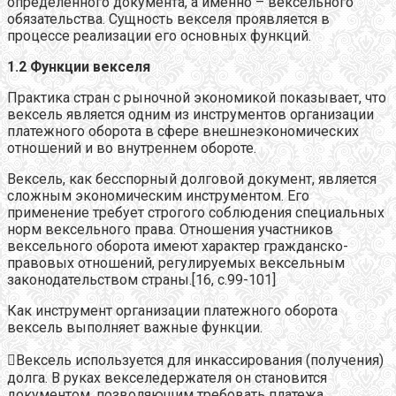
определенного документа, а именно – вексельного
обязательства. Сущность векселя проявляется в
процессе реализации его основных функций.
1.2 Функции векселя
Практика стран с рыночной экономикой показывает, что
вексель является одним из инструментов организации
платежного оборота в сфере внешнеэкономических
отношений и во внутреннем обороте.
Вексель, как бесспорный долговой документ, является
сложным экономическим инструментом. Его
применение требует строгого соблюдения специальных
норм вексельного права. Отношения участников
вексельного оборота имеют характер гражданско-
правовых отношений, регулируемых вексельным
законодательством страны.[16, с.99-101]
Как инструмент организации платежного оборота
вексель выполняет важные функции.
Вексель используется для инкассирования (получения)
долга. В руках векселедержателя он становится
документом, позволяющим требовать платежа.