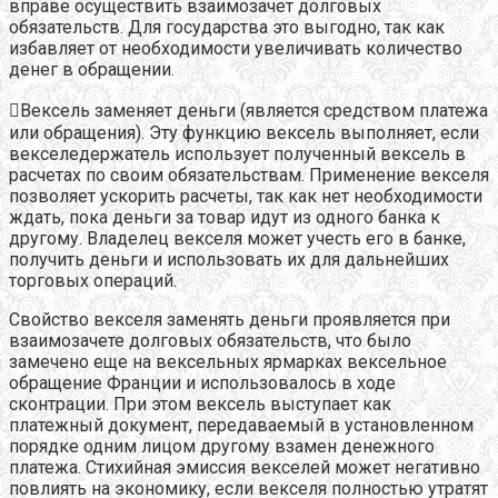
вправе осуществить взаимозачет долговых
обязательств. Для государства это выгодно, так как
избавляет от необходимости увеличивать количество
денег в обращении.
Вексель заменяет деньги (является средством платежа
или обращения). Эту функцию вексель выполняет, если
векселедержатель использует полученный вексель в
расчетах по своим обязательствам. Применение векселя
позволяет ускорить расчеты, так как нет необходимости
ждать, пока деньги за товар идут из одного банка к
другому. Владелец векселя может учесть его в банке,
получить деньги и использовать их для дальнейших
торговых операций.
Свойство векселя заменять деньги проявляется при
взаимозачете долговых обязательств, что было
замечено еще на вексельных ярмарках вексельное
обращение Франции и использовалось в ходе
сконтрации. При этом вексель выступает как
платежный документ, передаваемый в установленном
порядке одним лицом другому взамен денежного
платежа. Стихийная эмиссия векселей может негативно
повлиять на экономику, если векселя полностью утратят