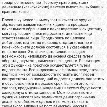
товарное наполнение. Поэтому право выдавать
денежные (казначейские) векселя имеют лишь банки и
правительство.
Поскольку вексель выступает в качестве орудия
обращения взамен наличных денег, в процессе
вексельного обращения к векселедателю и акцептанту
могут присоединяться индоссанты, авалисты и др.
ответственные лица. Продвигаясь по цепочке
дебиторов, платеж по векселю отодвигается, но в
конечном счете должен состояться в указанный в
векселе срок. Это значит, что вексель создает
возможность непрямого движения средств путем
оборота документа, заменяющего деньги. Реализация
этой функции на практике осуществляется путем
индоссамента. Все индоссанты, оформляя передаточные
надписи, имеют возможность погасить долг перед
контрагентом, но последний индоссат должен заплатить
в обусловленный в векселе срок. Если он этого не
сделает, предыдущие владельцы векселя будут нести
солидарную ответственность. Можно сказать, что
функция векселя как заменителя денег ограничена
реальным объемом сделок и не может оказать
серьезного влияния на рост денежной массы и