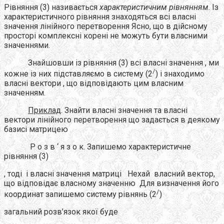
Рівняння (3) називається
характеристичним рівнянням
. Із
характеристичного рівняння знаходяться всі власні
значення лінійного перетворення Ясно, що в дійсному
просторі комплексні корені не можуть бути власними
значеннями.
Знайшовши із рівняння (3) всі власні значення , ми
/
кожне із них підставляємо в систему (2
) і знаходимо
власні вектори , що відповідають цим власним
значенням.
Приклад
. Знайти власні значення та власні
вектори лінійного перетворення що задається в деякому
базисі матрицею
Р о з в ‘ я з о к. Запишемо характеристичне
рівняння (3)
, тоді і власні значення матриці Нехай власний вектор,
що відповідає власному значенню Для визначення його
/
координат запишемо систему рівнянь (2
)
загальний розв’язок якої буде