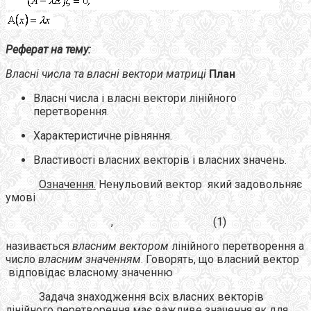
Реферат на тему:
Власні числа
та
власні вектори матриці
П
лан
Власні числа і власні вектори лінійного
перетворення.
Характеристичне рівняння.
Властивості власних векторів і власних значень.
Означення.
Ненульовий вектор який задовольняє
умові
, (1)
називається
власним вектором
лінійного перетворення а
число
власним значенням
. Говорять, що власний вектор
відповідає власному значенню
Задача знаходження всіх власних векторів
лінійного перетворення має важливе значення як для