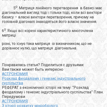
0
5
. Матриця лінійного перетворення в базисі має
діагональний вигляд тоді і тільки тоді, коли всі вектори
базису – власні вектори перетворення, причому на
головній діагоналі знаходяться його власні значення.
0
6
. Якщо всі корені характеристичного многочлена
матриці
різні, то існує така матриця із визначником, що не
дорівнює нулю, що матриця діагональна.
Понравилась статья? Поделиться с друзьями:
Вам также может быть интересно
АСТРОНОМИЯ
Розклад феодалізму і генезис індустріального
суспільства
РЕФЕРАТ з економічної історії на тему: “Розклад
феодалізму і генезис індустріального суспільства” План.
Передумови
АСТРОНОМИЯ
З історії розвитку мікробіології