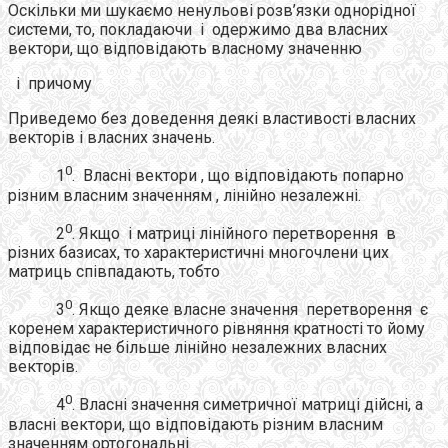
Оскільки ми шукаємо ненульові розв’язки однорідної
системи, то, покладаючи і одержимо два власних
вектори, що відповідають власному значенню
і причому
Приведемо без доведення деякі властивості власних
векторів і власних значень.
0
1
. Власні вектори , що відповідають попарно
різним власним значенням , лінійно незалежні.
0
2
. Якщо і матриці лінійного перетворення в
різних базисах, то характеристичні многочлени цих
матриць співпадають, тобто
0
3
. Якщо деяке власне значення перетворення є
коренем характеристичного рівняння кратності то йому
відповідає не більше лінійно незалежних власних
векторів.
0
4
. Власні значення симетричної матриці дійсні, а
власні вектори, що відповідають різним власним
значенням ортогональні.