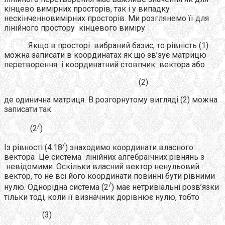
кінцево вимірних просторів, так і у випадку
нескінченновимірних просторів. Ми розглянемо її для
лінійного простору кінцевого виміру
Якщо в просторі вибраний базис, то рівність (1)
можна записати в координатах як що зв’зує матрицю
перетворення і координатний стовпчик вектора або
(2)
де одинична матриця В розгорнутому вигляді (2) можна
записати так:
/
(2
)
/
Із рівності (4.18
) знаходимо координати власного
вектора Це система лінійних алгебраїчних рівнянь з
невідомими. Оскільки власний вектор ненульовий
вектор, то не всі його координати повинні бути рівними
/
нулю. Однорідна система (2
) має нетривіальні розв’язки
тільки тоді, коли її визначник дорівнює нулю, тобто
(3)