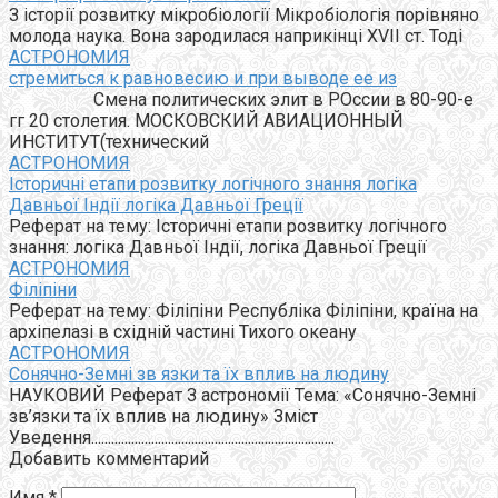
З історії розвитку мікробіології Мікробіологія порівняно
молода наука. Вона зародилася наприкінці XVII ст. Тоді
АСТРОНОМИЯ
стремиться к равновесию и при выводе ее из
Смена политических элит в РОссии в 80-90-е
гг 20 столетия. МОСКОВСКИЙ АВИАЦИОННЫЙ
ИНСТИТУТ(технический
АСТРОНОМИЯ
Історичні етапи розвитку логічного знання логіка
Давньої Індії логіка Давньої Греції
Реферат на тему: Історичні етапи розвитку логічного
знання: логіка Давньої Індії, логіка Давньої Греції
АСТРОНОМИЯ
Філіпіни
Реферат на тему: Філіпіни Республіка Філіпіни, країна на
архіпелазі в східній частині Тихого океану
АСТРОНОМИЯ
Сонячно-Земні зв язки та їх вплив на людину
НАУКОВИЙ Реферат З астрономії Тема: «Сонячно-Земні
зв’язки та їх вплив на людину» Зміст
Уведення.........................................................................
Добавить комментарий
Имя
*