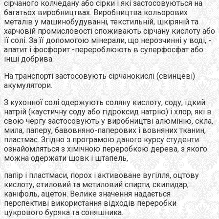
сірчаного колчедану або сірки і які застосовуються на
багатьох виробництвах. Виробництва кольорових
металів у машинобудуванні, текстильній, шкіряній та
харчовій промисловості споживають сірчану кислоту або
її солі. За її допомогою мінерали, що нерозчинні у воді, -
апатит і фосфорит -перероблюють в суперфосфат або
інші добрива.
На транспорті застосовують сірчанокислі (свинцеві)
акумулятори.
З кухонної солі одержують соляну кислоту, соду, їдкий
натрій (каустичну соду або гідроксид натрію) і хлор, які в
свою чергу застосовують у виробництві алюмінію, скла,
мила, паперу, бавовняно-паперових і вовняних тканин,
пластмас. Згідно з програмою даного курсу студенти
ознайомляться з хімічною переробкою дерева, з якого
можна одержати шовк і штапель,
папір і пластмаси, порох і активоване вугілля, оцтову
кислоту, етиловий та метиловий спирти, скипидар,
каніфоль, ацетон. Велике значення надається
перспективі використання відходів переробки
цукрового буряка та соняшника.