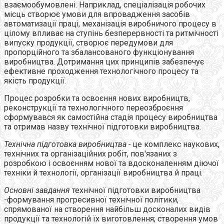
взаємообумовлені. Наприклад, спеціалізація робочих
місць створює умови для впровадження засобів
автоматизації праці, механізація виробничого процесу в
цілому впливає на ступінь безперервності та ритмічності
випуску продукції, створює передумови для
пропорційного та збалансованого функціонування
виробництва. Дотримання цих принципів забезпечує
ефективне проходження технологічного процесу та
якість продукції.
Процес розробки та освоєння нових виробництв,
реконструкції та технологічного переозброєння
сформувався як самостійна стадія процесу виробництва
та отримав назву технічної підготовки виробництва.
Технічна підготовка виробництва
-
це комплекс наукових,
технічних та організаційних робіт, пов'язаних з
розробкою і освоєнням нової та вдосконаленням діючої
техніки й технології, організації виробництва й праці.
Основні завдання
технічної підготовки виробництва
-формування прогресивної технічної політики,
спрямованої на створення найбільш досконалих видів
продукції та технологій їх виготовлення; створення умов