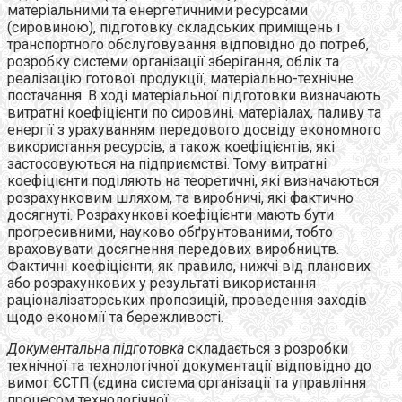
матеріальними та енергетичними ресурсами
(сировиною), підготовку складських приміщень і
транспортного обслуговування відповідно до потреб,
розробку системи організації зберігання, облік та
реалізацію готової продукції, матеріально-технічне
постачання. В ході матеріальної підготовки визначають
витратні коефіцієнти по сировині, матеріалах, паливу та
енергії з урахуванням передового досвіду економного
використання ресурсів, а також коефіцієнтів, які
застосовуються на підприємстві. Тому витратні
коефіцієнти поділяють на теоретичні, які визначаються
розрахунковим шляхом, та виробничі, які фактично
досягнуті. Розрахункові коефіцієнти мають бути
прогресивними, науково обґрунтованими, тобто
враховувати досягнення передових виробництв.
Фактичні коефіцієнти, як правило, нижчі від планових
або розрахункових у результаті використання
раціоналізаторських пропозицій, проведення заходів
щодо економії та бережливості.
Документальна підготовка
складається з розробки
технічної та технологічної документації відповідно до
вимог ЄСТП (єдина система організації та управління
процесом технологічної