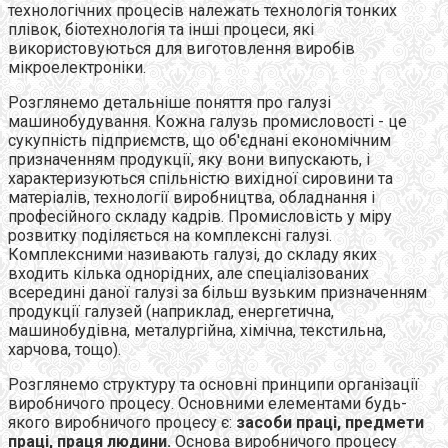
технологічних процесів належать технологія тонких
плівок, біотехнологія та інші процеси, які
використовуються для виготовлення виробів
мікроелектроніки.
Розглянемо детальніше поняття про галузі
машинобудування. Кожна галузь промисловості - це
сукупність підприємств, що об'єднані економічним
призначенням продукції, яку вони випускають, і
характеризуються спільністю вихідної сировини та
матеріалів, технології виробництва, обладнання і
професійного складу кадрів. Промисловість у міру
розвитку поділяється на комплексні галузі.
Комплексними називають галузі, до складу яких
входить кілька однорідних, але спеціалізованих
всередині даної галузі за більш вузьким призначенням
продукції галузей (наприклад, енергетична,
машинобудівна, металургійна, хімічна, текстильна,
харчова, тощо).
Розглянемо структуру та основні принципи організації
виробничого процесу. Основними елементами будь-
якого виробничого процесу є:
засоби праці, предмети
праці, праця
людини.
Основа виробничого процесу