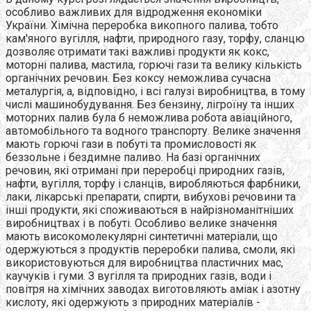
особливо важливих для відродження економіки
України. Хімічна переробка викопного палива, тобто
кам'яного вугілля, нафти, природного газу, торфу, сланцю
дозволяє отримати такі важливі продукти як кокс,
моторні палива, мастила, горючі гази та велику кількість
органічних речовин. Без коксу неможлива сучасна
металургія, а, відповідно, і всі галузі виробництва, в тому
числі машинобудування. Без бензину, лігроїну та інших
моторних палив була б неможлива робота авіаційного,
автомобільного та водного транспорту. Велике значення
мають горючі гази в побуті та промисловості як
беззольне і бездимне паливо. На базі органічних
речовин, які отримані при переробці природних газів,
нафти, вугілля, торфу і сланців, виробляються фарбники,
лаки, лікарські препарати, спирти, вибухові речовини та
інші продукти, які споживаються в найрізноманітніших
виробництвах і в побуті. Особливо велике значення
мають високомолекулярні синтетичні матеріали, що
одержуються з продуктів переробки палива, смоли, які
використовуються для виробництва пластичних мас,
каучуків і гуми. З вугілля та природних газів, води і
повітря на хімічних заводах виготовляють аміак і азотну
кислоту, які одержують з природних матеріалів -