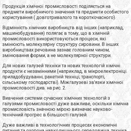
Продукція хімічної промисловості поділяється на
предмети виробничого значення та предмети особистого
користування ( довготривалого та короткочасного).
Відмінність хімічних виробництв від інших (наприклад,
машинобудування) полягає в тому, що в хімічній
промисловості використовуються процеси, які
змінюють молекулярну структуру сировини. В інших
виробництвах речовина зазнає головним чином,
змінювання форми, а не молекулярної структури.
Для нових галузей техніки та нових технологій хімічні
продукти
є
незамінними (наприклад, в мікроелектроніці.
приладобудуванні, ракетній техніці, транспорті,
сільському господарстві). Міжгалузеві зв'язки хімічної
промисловості див. на рис. 2.
Вивчення системи сучасних хімічних технологій з
галузями промисловості дуже важливе, оскільки хімічна
промисловість значною мірою визначає науково-
технічний прогрес в більшості галузей.
Дуже важливі в технологічних процесах економічні
питання та охорона навколишнього середовища, техніка