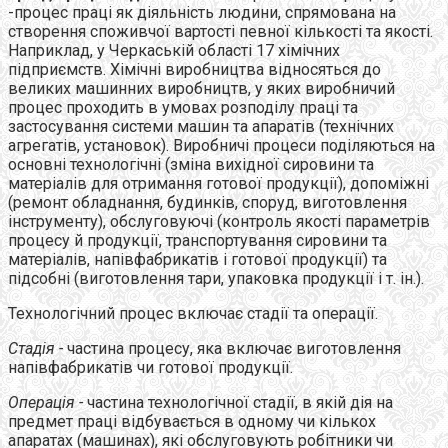
-процес праці як діяльність людини, спрямована на
створення споживчої вартості певної кількості та якості.
Наприклад, у Черкаській області 17 хімічних
підприємств. Хімічні виробництва відносяться до
великих машинних виробництв, у яких виробничий
процес проходить в умовах розподілу праці та
застосування системи машин та апаратів (технічних
агрегатів, установок). Виробничі процеси поділяються на
основні технологічні (зміна вихідної сировини та
матеріалів для отримання готової продукції), допоміжні
(ремонт обладнання, будинків, споруд, виготовлення
інструменту), обслуговуючі (контроль якості параметрів
процесу й продукції, транспортування сировини та
матеріалів, напівфабрикатів і готової продукції) та
підсобні (виготовлення тари, упаковка продукції і т. ін.).
Технологічний процес включає стадії та операції.
Стадія
-
частина процесу, яка включає виготовлення
напівфабрикатів чи готової продукції.
Операція
-
частина технологічної стадії, в якій дія на
предмет праці відбувається в одному чи кількох
апаратах (машинах), які обслуговують робітники чи