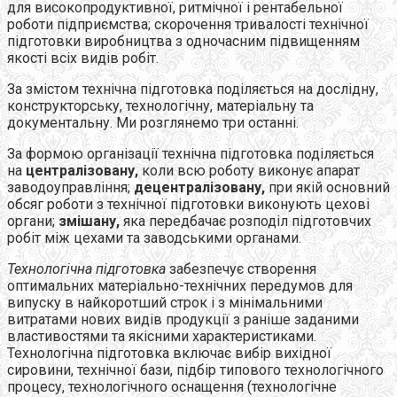
для високопродуктивної, ритмічної і рентабельної
роботи підприємства; скорочення тривалості технічної
підготовки виробництва з одночасним підвищенням
якості всіх видів робіт.
За змістом технічна підготовка поділяється на дослідну,
конструкторську, технологічну, матеріальну та
документальну. Ми розглянемо три останні.
За формою організації технічна підготовка поділяється
на
централізовану,
коли всю роботу виконує апарат
заводоуправління;
децентралізовану,
при якій основний
обсяг роботи з технічної підготовки виконують цехові
органи;
змішану,
яка передбачає розподіл підготовчих
робіт між цехами та заводськими органами.
Технологічна підготовка
забезпечує створення
оптимальних матеріально-технічних передумов для
випуску в найкоротший строк і з мінімальними
витратами нових видів продукції з раніше заданими
властивостями та якісними характеристиками.
Технологічна підготовка включає вибір вихідної
сировини, технічної бази, підбір типового технологічного
процесу, технологічного оснащення (технологічне