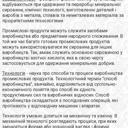
відбуваються при одержанні та переробці мінеральної
сировини, хімічної технології, виготовленні деталей і
виробів з металів, сплавів та неметалевих матеріалів за
пріоритетними технологіями.
Промислові продукти можуть служити засобами
виробництва або предметами народного споживання. В
той же час багато готових промислових продуктів
можуть використовуватися як сировина для інших
виробництв. Так, аміак служить основною сировиною у
виробництві азотної кислоти, яка в свою чергу
застосовується для одержання мінеральних добрив.
Технологія
- наука про способи та процеси виробництва
промислових продуктів. Технологічний термін "спосіб
виробництва", звичайно, відрізняється від суспільно-
економічного поняття про спосіб як єдність
продуктивних сил та виробничих відносин. Спосіб
виробництва складається з послідовних операцій, які
протікають у відповідних машинах і апаратах.
Технологія умовно ділиться на механічну та хімічну. В
механічній технології розглядають процеси, при яких
змінюється форма або зовнішній вигляд і фізичні