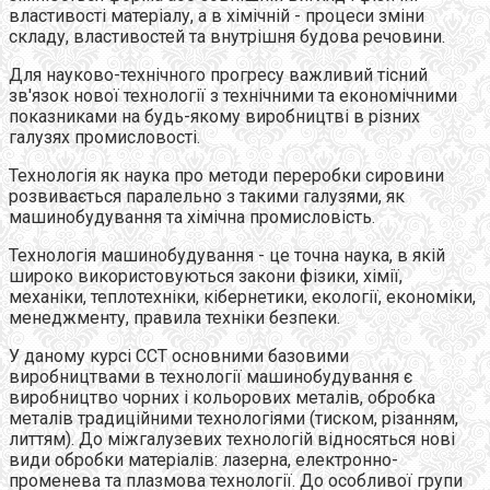
властивості матеріалу, а в хімічній - процеси зміни
складу, властивостей та внутрішня будова речовини.
Для науково-технічного прогресу важливий тісний
зв'язок нової технології з технічними та економічними
показниками на будь-якому виробництві в різних
галузях промисловості.
Технологія як наука про методи переробки сировини
розвивається паралельно з такими галузями, як
машинобудування та хімічна промисловість.
Технологія машинобудування - це точна наука, в якій
широко використовуються закони фізики, хімії,
механіки, теплотехніки, кібернетики, екології, економіки,
менеджменту, правила техніки безпеки.
У даному курсі ССТ основними базовими
виробництвами в технології машинобудування є
виробництво чорних і кольорових металів, обробка
металів традиційними технологіями (тиском, різанням,
литтям). До міжгалузевих технологій відносяться нові
види обробки матеріалів: лазерна, електронно-
променева та плазмова технології. До особливої групи