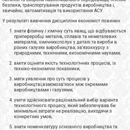
безпеки, транспортування продуктів виробництва і,
звичайно, автоматизація та використання АСУ.
У результаті вивчення дисципліни економіст повинен:
знати фізичну і хімічну суть явищ, що відбуваються
припереробці металів, сплавів та неметалевих
матеріалів, хімічнихсполук у деталі та вироби в
різних галузях виробництва; зв'язоккурсу з
природними, технічними, економічними науками;
вміти оцінити якість технологічних процесів, їх
техніко-економічні показники;
мати уявлення про суть процесів у
виробництві,взаємозв'язок між окремими
виробництвами і галузями;
уміти здійснювати раціональний вибір варіанта
технологічного процесу, який забезпечував би
мінімальні затрати на реалізацію, виходячи з
конкретних умов;
знати номенклатуру основного виробництва та