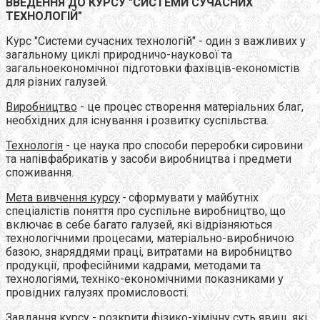
ВВЕДЕННЯ ДО КУРСУ "СИСТЕМИ СУЧАСНИХ
ТЕХНОЛОГІЙ"
Курс "Системи сучасних технологій" - один з важливих у
загальному циклі природничо-наукової та
загальноекономічної підготовки фахівців-економістів
для різних галузей.
Виробництво
- це процес створення матеріальних благ,
необхідних для існування і розвитку суспільства.
Технологія
- це наука про способи переробки сировини
та напівфабрикатів у засоби виробництва і предмети
споживання.
Мета вивчення курсу
-
сформувати у майбутніх
спеціалістів поняття про суспільне виробництво, що
включає в себе багато галузей, які відрізняються
технологічними процесами, матеріально-виробничою
базою, знаряддями праці, витратами на виробництво
продукції, професійними кадрами, методами та
технологіями, техніко-економічними показниками у
провідних галузях промисловості.
Завдання курсу
- розкрити фізико-хімічну суть явищ, які