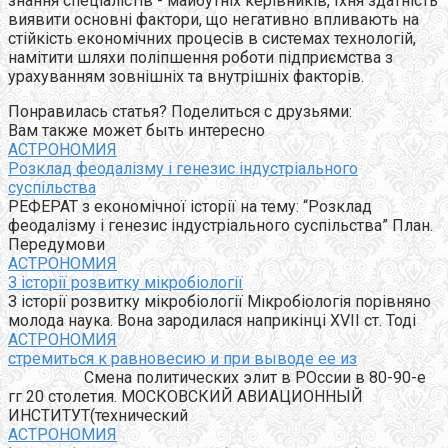
знання спеціалістів - майбутніх керівників, їхня здатність
виявити основні фактори, що негативно впливають на
стійкість економічних процесів в системах технологій,
намітити шляхи поліпшення роботи підприємства з
урахуванням зовнішніх та внутрішніх факторів.
Понравилась статья? Поделиться с друзьями:
Вам также может быть интересно
АСТРОНОМИЯ
Розклад феодалізму і генезис індустріального
суспільства
РЕФЕРАТ з економічної історії на тему: “Розклад
феодалізму і генезис індустріального суспільства” План.
Передумови
АСТРОНОМИЯ
З історії розвитку мікробіології
З історії розвитку мікробіології Мікробіологія порівняно
молода наука. Вона зародилася наприкінці XVII ст. Тоді
АСТРОНОМИЯ
стремиться к равновесию и при выводе ее из
Смена политических элит в РОссии в 80-90-е
гг 20 столетия. МОСКОВСКИЙ АВИАЦИОННЫЙ
ИНСТИТУТ(технический
АСТРОНОМИЯ