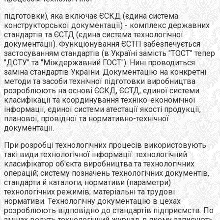
підготовки), яка включає ЄСКД (єдина система
конструкторської документації) - комплекс державних
стандартів та ЄСТД (єдина система технологічної
документації). Функціонування ЄСТП забезпечується
застосуванням стандартів (в Україні замість "ТОСТ" тепер
"ДСТУ" та "Міждержавний ГОСТ"). Нині проводиться
заміна стандартів України. Документацію на конкретні
методи та засоби технічної підготовки виробництва
розроблюють на основі ЄСКД, ЄСТД, єдиної системи
класифікації та координування техніко-економічної
інформації, єдиної системи атестації якості продукції,
планової, провідної та нормативно-технічної
документації.
При розробці технологічних процесів використовують
такі види технологічної інформації: технологічний
класифікатор об'єкта виробництва та технологічних
операцій; систему позначень технологічних документів,
стандарти й каталоги; нормативи (параметри)
технологічних режимів; матеріальні та трудові
нормативи. Технологічну документацію в цехах
розроблюють відповідно до стандартів підприємств. По
змінах ведуть технологічний журнал, в якому записують