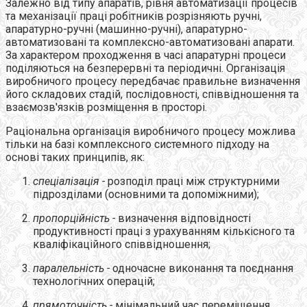
Залежно від типу апаратів, рівня автоматизації процесів
та механізації праці робітників розрізняють ручні,
апаратурно-ручні (машинно-ручні), апаратурно-
автоматизовані та комплексно-автоматизовані апарати.
За характером проходження в часі апаратурні процеси
поділяються на безперервні та періодичні. Організація
виробничого процесу передбачає правильне визначення
його складових стадій, послідовності, співвідношення та
взаємозв'язків розміщення в просторі.
Раціональна організація виробничого процесу можлива
тільки на базі комплексного системного підходу на
основі таких принципів, як:
спеціалізація
-
розподіл праці між структурними
підрозділами (основними та допоміжними);
пропорційність
-
визначення відповідності
продуктивності праці з урахуванням кількісного та
кваліфікаційного співвідношення;
паралельність
-
одночасне виконання та поєднання
технологічних операцій;
прямоточність
-
мінімальний час переміщення