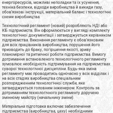
енергоресурсів, можливі неполадки та їх усунення,
техніка безпеки, відходи виробництва й викиди газу,
обов'язкові інструкції, матеріальний баланс і технологічні
схеми виробництва.
Технологічний регламент (новий) розробляють НДІ або
КБ підприємств. Він оформлюється у вигляді комплекту
технологічної документації і затверджується керівником
підприємства. Виконання регламенту є обов'язковим
для всіх працівників виробництва, порушення його
призводить до браку, погіршення якості, зриву
планомірної та ритмічної роботи підприємства. Вимогу
дотримання встановленого технологічного регламенту
зумовлює необхідність підтримування на підприємствах
суворої технологічної дисципліни. Будь-яка зміна
регламенту має проводитись одночасно у всіх відділах і
на всіх стадіях виробництва спеціальним
розпорядженням технологічної служби, яке
затверджується головним інженером. Контроль за
дотриманням технологічного регламенту доручено
змінному майстру (начальнику зміни).
Матеріальна підготовка
включає забезпечення
підприємства (виробництва, цеху) необхідними