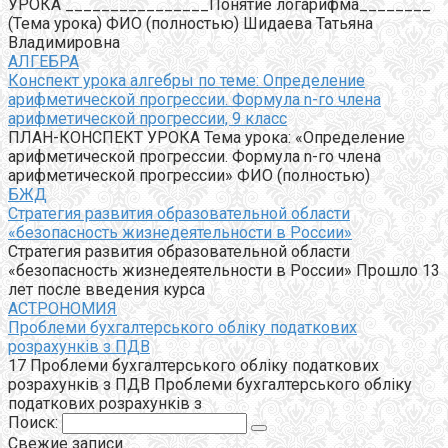
УРОКА ________________Понятие логарифма________
(Тема урока) ФИО (полностью) Шидаева Татьяна
Владимировна
АЛГЕБРА
Конспект урока алгебры по теме: Определение
арифметической прогрессии. Формула n-го члена
арифметической прогрессии, 9 класс
ПЛАН-КОНСПЕКТ УРОКА Тема урока: «Определение
арифметической прогрессии. Формула n-го члена
арифметической прогрессии» ФИО (полностью)
БЖД
Стратегия развития образовательной области
«безопасность жизнедеятельности в России»
Стратегия развития образовательной области
«безопасность жизнедеятельности в России» Прошло 13
лет после введения курса
АСТРОНОМИЯ
Проблеми бухгалтерського обліку податкових
розрахунків з ПДВ
17 Проблеми бухгалтерського обліку податкових
розрахунків з ПДВ Проблеми бухгалтерського обліку
податкових розрахунків з
Поиск:
Свежие записи